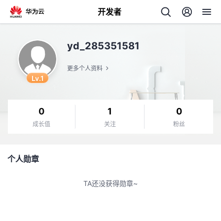
开发者
返
yd_285351581
回
更多个人资料
Lv.1
0
1
0
个
成长值
关注
粉丝
我
人
个人勋章
我
的
主
TA还没获得勋章~
我
的
开
页
我
的
开
发