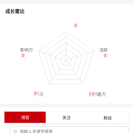
的
Programs
发
者
成长雷达
支
者
我
0
持
学
的
我
我
堂
博
的
我
0
0
的
我
客
论
的
我
我
技
的
坛
圈
的
我
的
我
0
0
术
云
子
直
的
我
课
的
我
支
声
播
活
的
程
认
的
我
博客
关注
粉丝
持
建
动
关
证
实
的