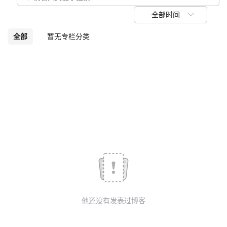
议
注
验
收
全部时间
藏
全部
暂无专栏分类
他还没有发表过博客