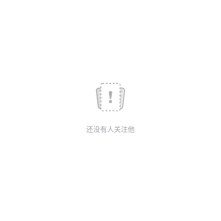
我
注
的
开
的
Programs
发
支
者
持
学
我
堂
还没有人关注他
的
我
我
技
的
的
我
术
云
课
的
我
支
声
程
认
的
我