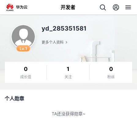
开发者
返
yd_285351581
回
更多个人资料
Lv.1
0
1
0
个
成长值
关注
粉丝
我
人
个人勋章
的
主
TA还没获得勋章~
开
页
发