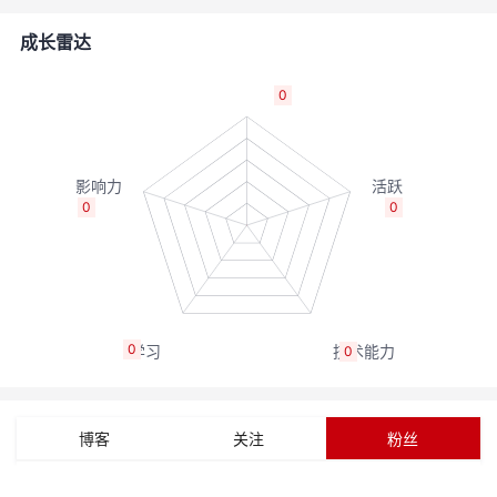
者
成长雷达
我
0
的
我
博
的
我
0
0
客
论
的
我
坛
圈
的
我
0
0
子
直
的
我
我
播
活
的
博客
关注
粉丝
我
动
关
的