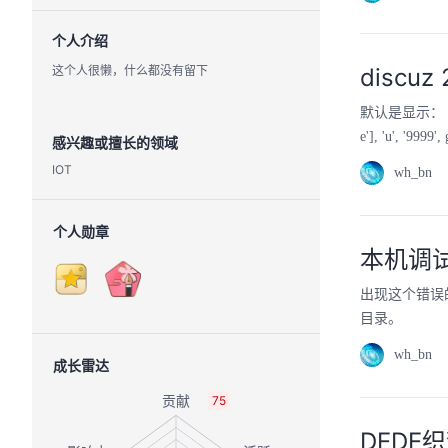
个人介绍
这个人很懒，什么都没有留下
disc
默认是显示： 年-月-
e'], 'u', '9999',
感兴趣或擅长的领域
IOT
wh_bn
个人勋章
本机调试
出现这个错误的
目录。
wh_bn
成长雷达
75
DEDE织