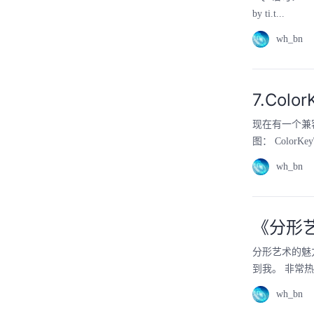
by ti.t...
wh_bn
7.Col
现在有一个兼
图： ColorKey\Co
wh_bn
《分形
分形艺术的魅
到我。 非常
wh_bn