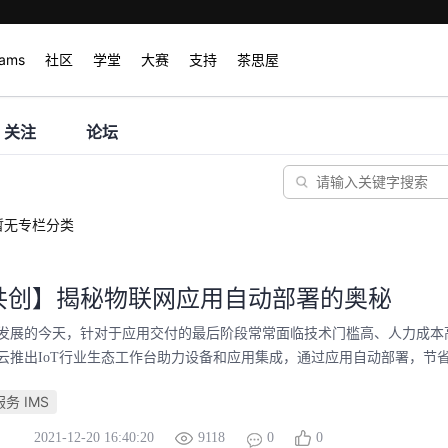
rams
社区
学堂
大赛
支持
茶思屋
关注
论坛
暂无专栏分类
共创】揭秘物联网应用自动部署的奥秘
发展的今天，针对于应用交付的最后阶段常常面临技术门槛高、人力成本
云推出IoT行业生态工作台助力设备和应用集成，通过应用自动部署，节省时
务 IMS
2021-12-20 16:40:20
9118
0
0