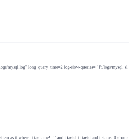
s/mysql.log" long_query_time=2 log-slow-queries= "F:/logs/mysql_sl
 as ti where ti.tagname!=' ' and t.tagid=ti.tagid and t.status=0 group