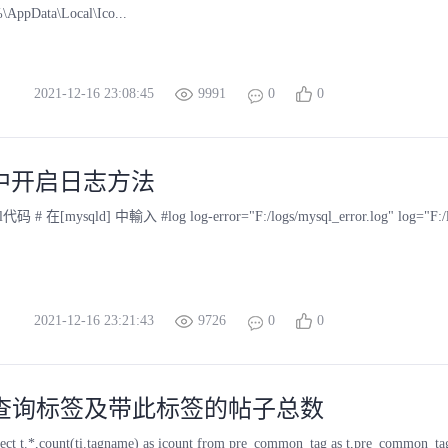
\AppData\Local\Ico...
2021-12-16 23:08:45
9991
0
0
l 中开启日志方法
代码 # 在[mysqld] 中輸入 #log log-error="F:/logs/mysql_error.log" log="F:/log
2021-12-16 23:21:43
9726
0
0
uz查询标签及带此标签的帖子总数
t.*,count(ti.tagname) as icount from pre_common_tag as t,pre_common_tagitem