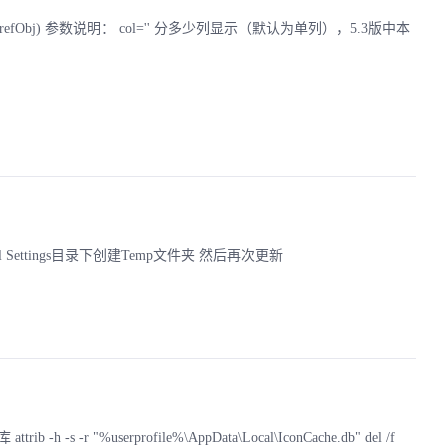
$ctag,&amp;$refObj) 参数说明： col='' 分多少列显示（默认为单列），5.3版中本
Local Settings目录下创建Temp文件夹 然后再次更新
-h -s -r "%userprofile%\AppData\Local\IconCache.db" del /f