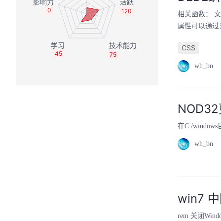
0
120
相关函数： 文件\in
属性可以通过多种
CSS
45
75
wh_bn
NOD3
在C:/windo
wh_bn
win7
rem 关闭Window