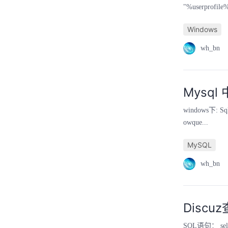
"%userprofile%
Windows
wh_bn
Mysq
windows下: Sql
owque...
MySQL
wh_bn
Disc
SQL语句： select 