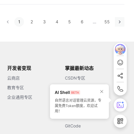
1
2
3
4
5
6
...
55
开发者变现
掌握最新动态
云商店
CSDN专区
教育专区
知乎
AI Shell
企业通用专区
开源中国
自然语言对话管理云资源，专
属免费Token额度，欢迎试
51CTO
用！
今日头条
GitCode