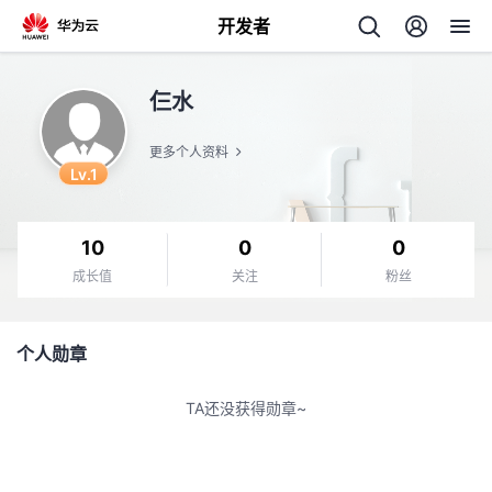
开发者
返
仨水
回
更多个人资料
Lv.1
10
0
0
个
成长值
关注
粉丝
我
人
个人勋章
的
主
TA还没获得勋章~
开
页
发