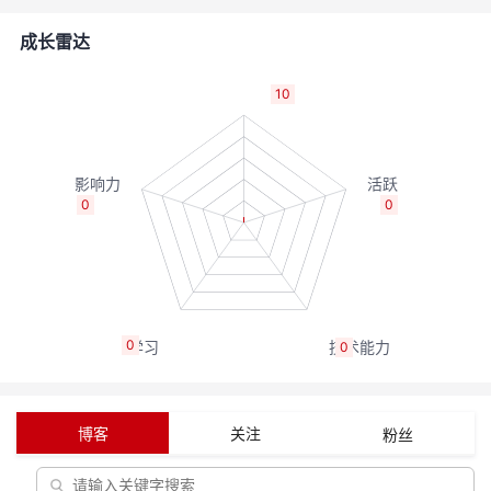
者
成长雷达
我
10
的
我
博
的
我
0
0
客
论
的
我
坛
圈
的
我
0
0
子
直
的
我
我
播
活
的
博客
关注
粉丝
我
动
关
的