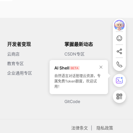
开发者变现
掌握最新动态
云商店
CSDN专区
教育专区
知乎
AI Shell
企业通用专区
开源中国
自然语言对话管理云资源，专
属免费Token额度，欢迎试
51CTO
用！
今日头条
GitCode
法律条文
隐私政策