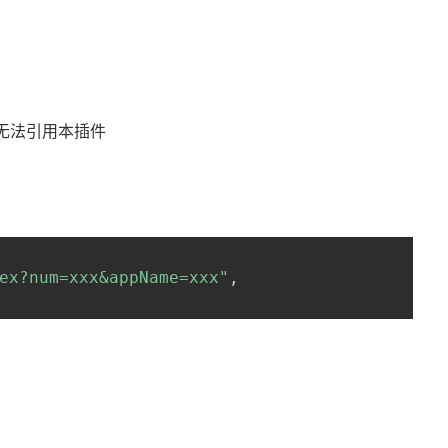
无法引用本插件
ex?num=xxx&appName=xxx"
,