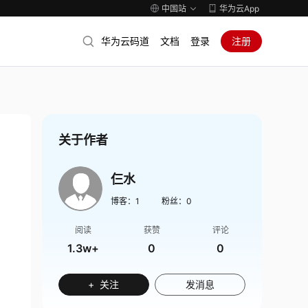
中国站
华为云App
华为云码道
文档
登录
注册
关于作者
仨水
博客：
1
粉丝：
0
阅读
获赞
评论
1.3w+
0
0
+ 关注
发消息