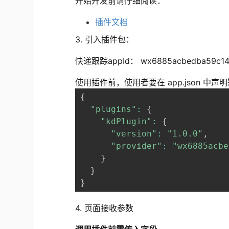
开始开发前请仔细阅读：
插件文档
3. 引入插件包：
快递跟踪appId： wx6885acbedba59c1
使用插件前，使用者要在 app.json 中
{
"plugins"
:
{
"kdPlugin"
:
{
"version"
:
"1.0.0"
,
"provider"
:
"wx6885acbe
}
}
}
4. 页面接收参数