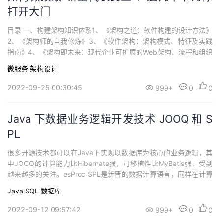
打开大门
目录 一、构建架构知识体系1、《架构之道：软件构建的设计方法》
2、《架构师的自我修炼》3、《软件架构：架构模式、特征及实践
指南》4、《架构即未来：现代企业可扩展的Web架构、流程和组织
（原书第2...
微服务
架构设计
2022-09-25 00:30:45
999+
0
0
Java 下数据业务逻辑开发技术 JOOQ 和 S
PL
很多开源技术都可以在Java下实现以数据库为核心的业务逻辑，其
中JOOQ的计算能力比Hibernate强，可移植性比MyBatis强，受到
越来越多的关注。esProc SPL是新晋的数据计算语言，同样在计算
能力和可移植性方面优势突出。下面对二者进行多方面的比较，从
Java
SQL
数据库
中找出开发效率更高的数据业务逻辑开发技术。JOOQ商业版主要
支持了商业数据库和存储过程，不在此次讨论范围。 语言特征编程
2022-09-12 09:57:42
999+
0
0
风格JOO...