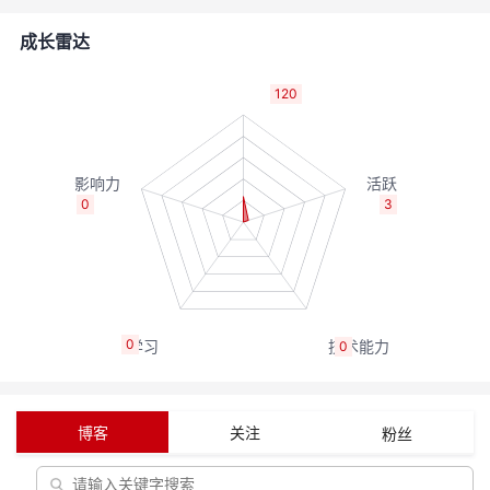
者
成长雷达
我
120
的
我
博
的
我
0
3
客
论
的
我
坛
圈
的
我
0
0
子
直
的
我
我
播
活
的
博客
关注
粉丝
我
动
关
的