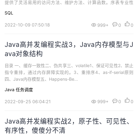
提供了灵活易用的访问方法、维护方法、计算函数。序表专业性
强，为数据计算和流程控制提供了有力的底层支撑，可以方便地实
SQL
现SQL后计算中的各类业务逻辑。
2022-10-09 07:50:18
999+
0
0
Java高并发编程实战3，Java内存模型与J
ava对象结构
目录 一、缓存一致性二、伪共享三、volatile1、保证可见性2、禁止
指令重排，通过内存屏障实现的。3、重排序4、as-if-serial原则
四、Java内存模型五、Happens-Be...
Java
任务调度
2022-09-25 06:04:21
999+
0
0
Java高并发编程实战2，原子性、可见性、
有序性，傻傻分不清