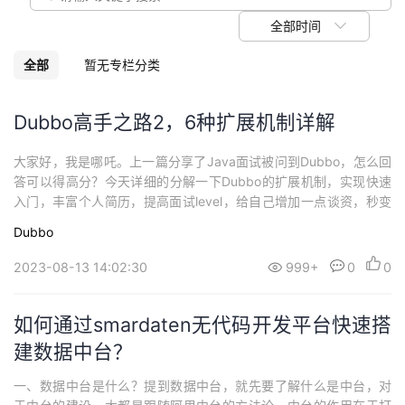
我
注
的
开
全部时间
的
Programs
发
全部
暂无专栏分类
支
者
Dubbo高手之路2，6种扩展机制详解
持
学
大家好，我是哪吒。上一篇分享了Java面试被问到Dubbo，怎么回
答可以得高分？今天详细的分解一下Dubbo的扩展机制，实现快速
我
堂
入门，丰富个人简历，提高面试level，给自己增加一点谈资，秒变
面试小达人，BAT不是梦。三分钟你将学会：Dubbo的自适应扩展
Dubbo
的
我
机制Dubbo的SPI扩展机制Dubbo的自定义扩展点机制Dubbo的过
我
滤器扩展机制Dubbo的负载均衡扩展机制；Dubbo的容错机制扩
2023-08-13 14:02:30
999+
0
0
展...
技
的
的
我
如何通过smardaten无代码开发平台快速搭
术
云
课
的
我
建数据中台？
支
声
程
认
的
我
一、数据中台是什么？提到数据中台，就先要了解什么是中台，对