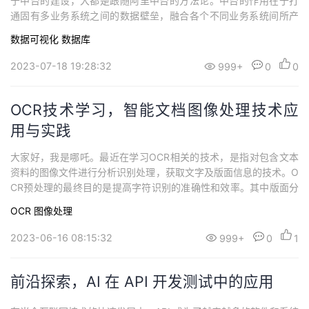
于中台的建设，大都是跟随阿里中台的方法论。中台的作用在于打
持
建
证
实
的
通固有多业务系统之间的数据壁垒，融合各个不同业务系统间所产
生的数据，通过数字化的运营和驱动来支撑前端业务的快速变化，
议
数据可视化
数据库
验
收
从而产生更大的价值。而新一代数据中台，在融合数据的基础上，
更要关注是否能够积累和沉淀行业Know-How，将数据智能和组织
2023-07-18 19:28:32
999+
0
0
藏
智能融合，形成行业智能，更敏捷更快速的...
OCR技术学习，智能文档图像处理技术应
用与实践
大家好，我是哪吒。最近在学习OCR相关的技术，是指对包含文本
资料的图像文件进行分析识别处理，获取文字及版面信息的技术。O
CR预处理的最终目的是提高字符识别的准确性和效率。其中版面分
析技术指的是OCR系统可以忽略图像中的非文本区域，并将文本区
OCR
图像处理
域划分为易于处理的行和列，从而减少字符识别的错误率。近期在2
023年度视觉与学习青年学者研讨会（VALSE）上，作为智能文档处
2023-06-16 08:15:32
999+
0
1
理领域的代表合合信息对于智能...
前沿探索，AI 在 API 开发测试中的应用