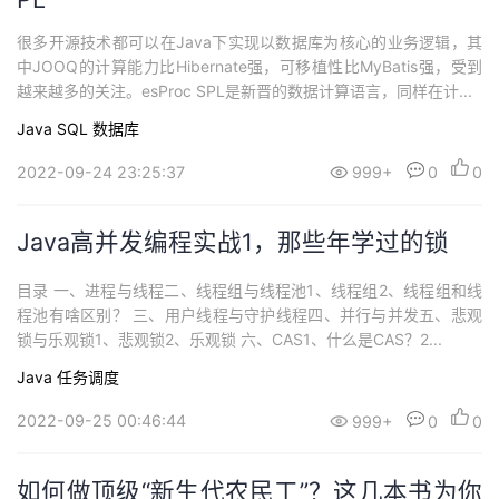
很多开源技术都可以在Java下实现以数据库为核心的业务逻辑，其
中JOOQ的计算能力比Hibernate强，可移植性比MyBatis强，受到
越来越多的关注。esProc SPL是新晋的数据计算语言，同样在计...
Java
SQL
数据库
2022-09-24 23:25:37
999+
0
0
Java高并发编程实战1，那些年学过的锁
目录 一、进程与线程二、线程组与线程池1、线程组2、线程组和线
程池有啥区别？ 三、用户线程与守护线程四、并行与并发五、悲观
锁与乐观锁1、悲观锁2、乐观锁 六、CAS1、什么是CAS？2...
Java
任务调度
2022-09-25 00:46:44
999+
0
0
如何做顶级“新生代农民工”？这几本书为你