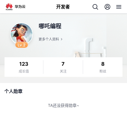
开发者
返
哪吒编程
回
更多个人资料
Lv.2
123
7
8
个
成长值
关注
粉丝
我
人
个人勋章
的
主
TA还没获得勋章~
开
页
发