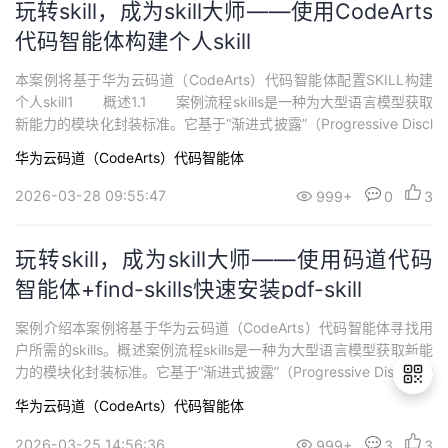
玩转skill，成为skill大师——使用CodeArts
代码智能体构建个人skill
本案例将基于华为云码道（CodeArts）代码智能体配置SKILL构建
个人skill1 概述1.1 案例流程skills是一种为大型语言模型获取
新能力的模块化封装标准。它基于“渐进式披露”（Progressive Discl
osure）架构设计，将特定任务的指令、脚本与资源结构化存储为独
华为云码道（CodeArts）代码智能体
立单元。该机制允许模型在对话上下文中，通过元数据智能识别用
户意图，仅在需要执行特定...
2026-03-28 09:55:47
999+
0
3
玩转skill，成为skill大师——使用码道代码
智能体+find-skills快速安装pdf-skill
案例介绍本案例将基于华为云码道（CodeArts）代码智能体寻找用
户所需的skills。概述案例流程skills是一种为大型语言模型获取新能
力的模块化封装标准。它基于“渐进式披露”（Progressive Disclosur
e）架构设计，将特定任务的指令、脚本与资源结构化存储为独立单
华为云码道（CodeArts）代码智能体
元。该机制允许模型在对话上下文中，通过元数据智能识别用户意
图，仅在需要执行特定功能时，才按需加载对应的核心指令...
2026-03-25 14:56:36
999+
3
3