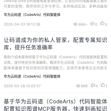
Desktop pixel pet桌面像素宠物应用，它会在你的电脑桌面上展示
可爱的宠物，陪伴你的工作与学习。支持拖动互动、多种动画效
果、金币系统和道具功能，让你的桌面更加生动有趣，是治愈系的
华为云码道（CodeArts）代码智能体
桌面伴侣。案例内容一、概述1.1 案例介绍华为云码道（CodeArts）
代码智能体是基于智能生成、智能问答两大核心能力构建起一套全
2026-04-03 18:13:38
999+
0
0
方位、多...
让码道成为你的私人管家，配置专属知识
库，提升任务准确率
案例介绍本案例将基于华为云码道（CodeArts）代码智能体配置知
识库，提升特定任务准确率。概述华为云码道（CodeArts）代码智
能体具备基于知识库的问答增强能力，支持开发者将企业内部文
档、技术资料等知识内容上传至知识库，并作为上下文参考进行智
华为云码道（CodeArts）代码智能体
能问答。通过融合企业专属知识，AI生成的回答更精准、更贴合实
际业务场景，显著提升开发效率与技术决策的准确性。知识库主要
2026-03-28 10:05:57
886
0
1
应用于华为云码道插件的单元测试...
基于华为云码道（CodeArts）代码智能体
配置知识图谱MCP服务器，快速刻画知识