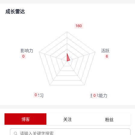
者
成长雷达
我
160
的
我
博
的
我
0
6
客
论
的
我
坛
圈
的
我
0
0
子
直
的
我
我
播
活
的
博客
关注
粉丝
我
动
关
的