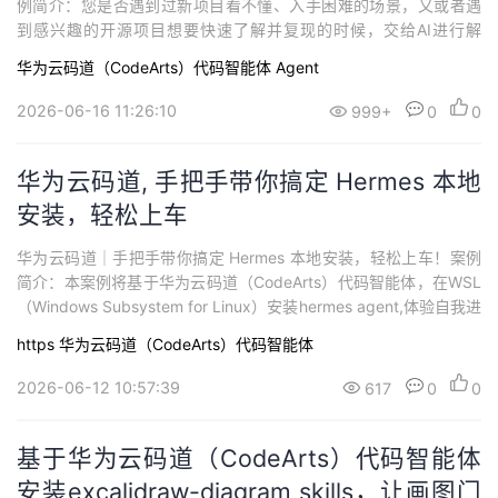
例简介：您是否遇到过新项目看不懂、入手困难的场景，又或者遇
持
建
证
实
的
到感兴趣的开源项目想要快速了解并复现的时候，交给AI进行解
读，却又因项目文件数量多、结构复杂，导致上下文内容越积越
议
验
收
华为云码道（CodeArts）代码智能体
Agent
多，模型返回的结果从最开始的精准到后来的不尽如人意，于是只
能一个任务一个任务的引导AI，从而达到想要的结果。现在，华为
2026-06-16 11:26:10
999+
0
0
藏
云码道内置了AgentTeam智能体...
华为云码道, 手把手带你搞定 Hermes 本地
安装，轻松上车
华为云码道｜手把手带你搞定 Hermes 本地安装，轻松上车！案例
简介：本案例将基于华为云码道（CodeArts）代码智能体，在WSL
（Windows Subsystem for Linux）安装hermes agent,体验自我进
化的AI Agent 一、概述 1.1 案例介绍华为云码道（CodeArts）代码
https
华为云码道（CodeArts）代码智能体
智能体是基于智能生成、智能问答两大核心能力构建起一套全方
位、多层次的智能开发体...
2026-06-12 10:57:39
617
0
0
基于华为云码道（CodeArts）代码智能体
安装excalidraw-diagram skills，让画图门