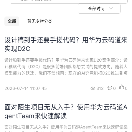
我
注
的
开
全部时间
的
Programs
发
全部
暂无专栏分类
支
者
设计稿到手还要手搓代码？用华为云码道来
实现D2C
持
学
设计稿到手还要手搓代码？用华为云码道来实现D2C案例简介：设
我
堂
计稿转代码（D2C）是很多前端团队都想尝试的提效方向，随着大
模型能力的跃迁，我们不禁想问：现在的AI究竟能把D2C推进到哪
的
我
我
一步？抱着这种疑问，作者采用直接上传图片和配置MCP获取DSL
两种方式来对比体验。一、概述1.1 案例介绍华为云码道（CodeArt
2026-07-14 11:07:45
312
0
0
技
的
s）代码智能体是基于智能生成、智能问答两大核心能力构建起一套
的
我
全方位、多层次的智能...
面对陌生项目无从入手？使用华为云码道A
术
云
课
的
我
gentTeam来快速解读
支
声
程
认
的
我
面对陌生项目无从入手？使用华为云码道AgentTeam来快速解读案