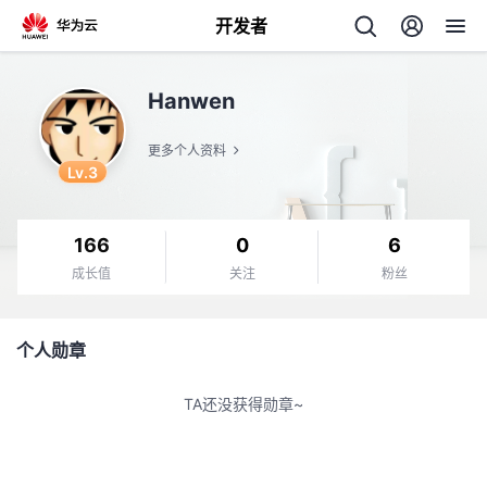
开发者
返
Hanwen
回
更多个人资料
Lv.3
166
0
6
个
成长值
关注
粉丝
我
人
个人勋章
的
主
TA还没获得勋章~
开
页
发