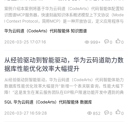
体系
案例介绍本案例将基于华为云码道（CodeArts）代码智能体配置知
识图谱MCP服务器，快速刻画知识体系概述模型上下文协议（Mode
l Context Protocol，简称MCP）是一种开放协议，定义应用程序与
大语言模型（LLM）之间的上下文提供规范，为LLM连接外部数据
华为云码道（CodeArts）代码智能体
知识图谱
源、工具系统提供统一的交互标准。MCP服务器的核心功能是允许L
LM请求外部工具协助回答查询或完成任务。模型上下文协议支持
2026-03-25 17:07:16
999+
0
0
与...
从经验驱动到智能驱动，华为云码道助力数
据库性能优化效率大幅提升
从经验驱动到智能驱动，华为云码道（CodeArts）代码智能体助力
数据库性能优化效率大幅提升"新增一个表关联查询，性能大幅下
降！"这是发生在某云服务团队在EIP租户限速功能开发中遇到的典
型难题。面对50万条记录的EIP带宽表和5万条记录的租户带宽表，
SQL
华为云码道（CodeArts）代码智能体
数据库
开发者在数据库映射mapper文档中添加LEFT JOIN后，数据库查询
性能直线下降。华为云码道（CodeArts）代码智能体的出现，重新
2026-03-27 16:59:28
852
0
0
定义了...