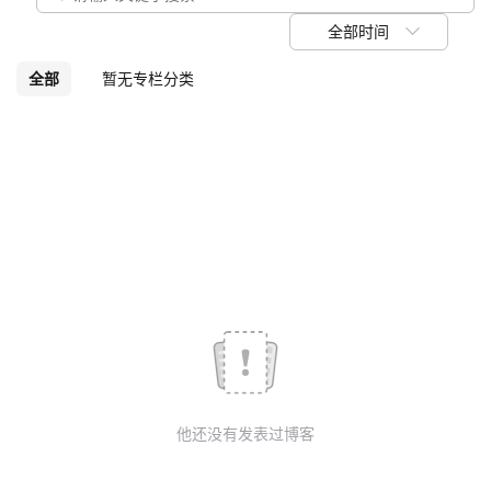
我
注
的
开
全部时间
的
Programs
发
全部
暂无专栏分类
支
者
持
学
我
堂
的
我
我
技
的
的
我
术
云
课
的
我
他还没有发表过博客
支
声
程
认
的
我