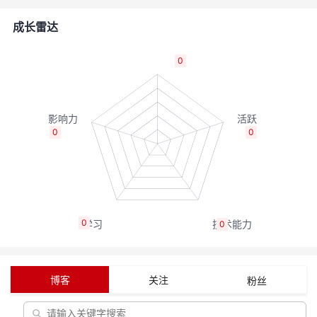
者
成长雷达
我
0
的
我
博
的
我
0
0
客
论
的
我
坛
圈
的
我
0
0
子
直
的
我
我
播
活
的
博客
关注
粉丝
我
动
关
的