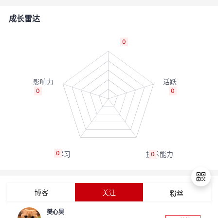
者
成长雷达
我
0
的
我
博
的
我
0
0
客
论
的
我
坛
圈
的
我
0
0
子
直
的
我
我
播
活
的
博客
关注
粉丝
我
动
关
的
樊心昊
退