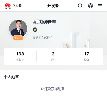
开发者
返
互联网老辛
回
Lv.3
更多个人资料
163
2
17
个
成长值
关注
粉丝
我
人
个人勋章
我
的
主
TA还没获得勋章~
我
的
开
页
我
的
开
发