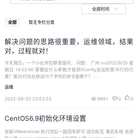
议
注
验
收
全部时间
藏
全部
暂无专栏分类
解决问题的思路很重要，运维领域，结果
对，过程就对！
今天周日，一个小伙伴在群里提问： 问题： 广州-xx2022/9/25 星
期日 14:02:40 需要加什么参数才能把ifconfig追加到第16行的行
尾？第20行向右移动15个字符的命令是哪个？ ...
运维
2022-09-25 23:53:53
999+
0
0
CentOS6.9初始化环境设置
安装VMwaretools 执行完后一路回车即可 成功标志 重启系统 关闭