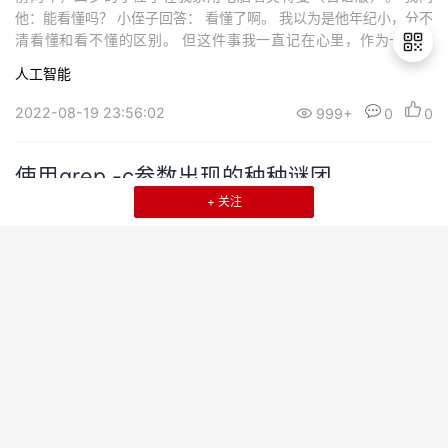
他：能看懂吗？ 小侄子回答： 看懂了啊。 我以为是他年纪小，分不
清看懂和看不懂的区别。 但这件事我一直记在心里，作为一个讲
师，对于人的学习...
人工智能
2022-08-19 23:56:02
999+
0
0
退
出
登
使用grep -c参数出现的种种谜团
录
+ 关注
起因 一学员咨询脚本问题： 这个脚本中出现了grep -c 参数 我们都
知道-c表示统计符合条件的行数，看逻辑没有问题，但实际运行会
有一些出入。 源文件： #!/bin/bash # 用于判断某...
grep
2022-08-14 22:08:43
999+
0
0
mysql日常使用中常见报错汇总
MySQL初学者新安装好数据库及使用过程中经常遇到以下几类错