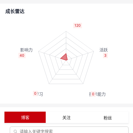
的
Programs
发
者
成长雷达
支
者
我
120
持
学
的
我
我
堂
博
的
我
40
3
的
我
客
论
的
我
我
技
的
坛
圈
的
我
的
我
0
0
术
云
子
直
的
我
课
的
我
支
声
播
活
的
程
认
的
我
博客
关注
粉丝
持
建
动
关
证
实
的