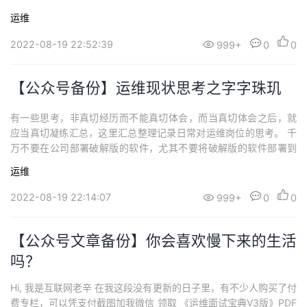
没开始学习） 听朋友说...
运维
2022-08-19 22:52:39
999+
0
0
【公众号备份】运维现状思考之字字珠玑
有一些思考，非真切经历而不能真切体会，而当真切体会之后，就
应当真切凝练汇总，这里汇总整理记录日常对运维岗位的思考。 千
万不要在公司部署破解版的软件，尤其不要将破解版的软件部署到
生产环境， 这不单单会给...
运维
2022-08-19 22:14:07
999+
0
0
【公众号文章备份】你会喜欢慢下来的生活
吗？
Hi, 我是互联网老辛 在我这段没有更新的日子里，有不少人购买了付
费专栏，可以凭支付截图加我微信 领取 《运维面试宝典V3版》PDF