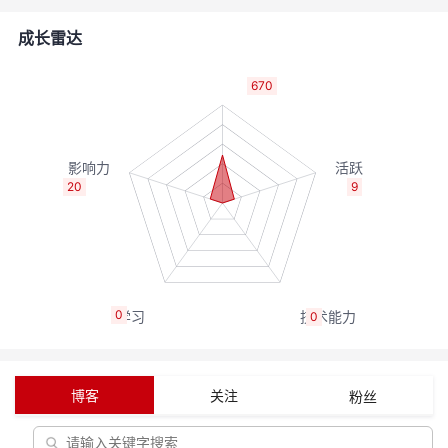
者
成长雷达
我
670
的
我
博
的
我
20
9
客
论
的
我
坛
圈
的
我
0
0
子
直
的
我
我
播
活
的
博客
关注
粉丝
我
动
关
的