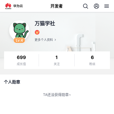
开发者
返
万猫学社
回
Lv.4
更多个人资料
699
1
6
个
成长值
关注
粉丝
我
人
个人勋章
的
主
TA还没获得勋章~
开
页
发