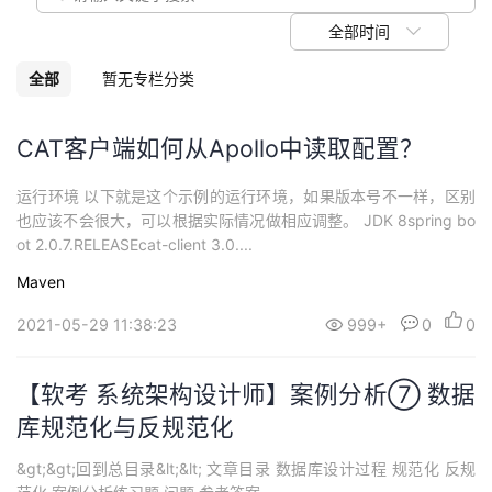
我
注
的
开
全部时间
的
Programs
发
全部
暂无专栏分类
支
者
CAT客户端如何从Apollo中读取配置？
持
学
运行环境 以下就是这个示例的运行环境，如果版本号不一样，区别
也应该不会很大，可以根据实际情况做相应调整。 JDK 8spring bo
我
堂
ot 2.0.7.RELEASEcat-client 3.0....
Maven
的
我
我
2021-05-29 11:38:23
999+
0
0
技
的
的
我
【软考 系统架构设计师】案例分析⑦ 数据
术
云
课
的
我
库规范化与反规范化
支
声
程
认
的
我
&gt;&gt;回到总目录&lt;&lt; 文章目录 数据库设计过程 规范化 反规