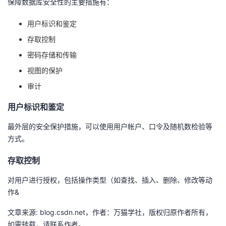
保障数据库安全性的主要措施有：
我
注
的
开
用户标识和鉴定
的
Programs
发
存取控制
密码存储和传输
支
者
视图的保护
持
学
审计
用户标识和鉴定
我
堂
最外层的安全保护措施，可以使用用户帐户、口令及随机数检验等
的
我
我
方式。
技
的
的
我
存取控制
对用户进行授权，包括操作类型（如查找、插入、删除、修改等动
术
云
课
的
我
作&
支
声
程
认
的
我
文章来源: blog.csdn.net，作者：万猫学社，版权归原作者所有，
如需转载，请联系作者。