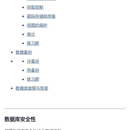
存取控制
者
密码存储和传输
我
视图的保护
审计
的
我
练习题
博
的
我
数据备份
冷备份
客
论
的
我
热备份
练习题
坛
圈
的
我
数据库故障与恢复
子
直
的
我
我
播
活
的
数据库安全性
我
动
关
的