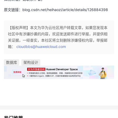
持
建
证
实
的
原文链接：blog.csdn.net/heihaozi/article/details/126884398
议
验
收
【版权声明】本文为华为云社区用户转载文章，如果您发现本
藏
社区中有涉嫌抄袭的内容，欢迎发送邮件进行举报，并提供相
关证据，一经查实，本社区将立刻删除涉嫌侵权内容，举报邮
箱：
cloudbbs@huaweicloud.com
数据库
架构设计