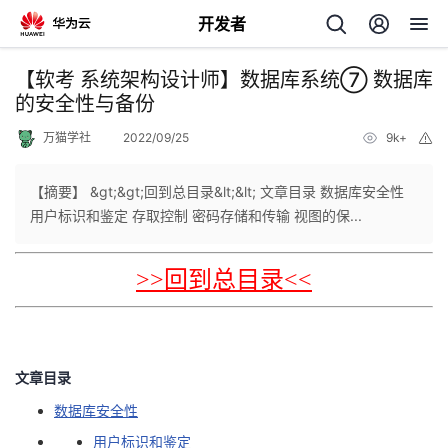
开发者
返
【软考 系统架构设计师】数据库系统⑦ 数据库
回
的安全性与备份
万猫学社
2022/09/25
9k+
举
报
【摘要】 &gt;&gt;回到总目录&lt;&lt; 文章目录 数据库安全性
用户标识和鉴定 存取控制 密码存储和传输 视图的保...
个
>>回到总目录<<
我
人
的
主
文章目录
开
页
数据库安全性
发
用户标识和鉴定