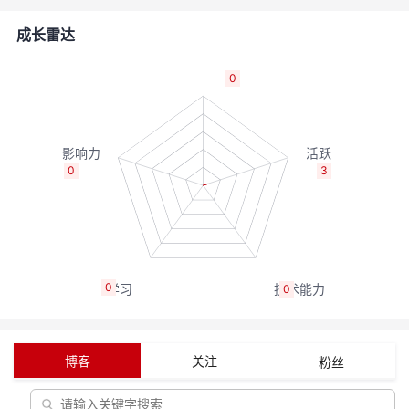
者
成长雷达
我
0
的
我
博
的
我
0
3
客
论
的
我
坛
圈
的
我
0
0
子
直
的
我
我
播
活
的
博客
关注
粉丝
我
动
关
的