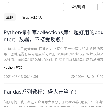
我
注
的
开
全部时间
的
Programs
发
全部
暂无专栏分类
支
者
Python标准库collections库：超好用的cou
nter计数器，不接受反驳！
持
学
collections是python的标准库，它提供了一些解决特定问题的容
我
堂
器，也就是说有些问题虽然可以用list,tuple,dict解决，但解决起来
太麻烦，而这些问题又经常遇到，所以他们就把这些问题的通用方
的
我
我
法整理了出来，放到collections库中让人使用。 collections中一共
Python
容器
有9种容器，其中counter、defaultdict、deque、named...
技
的
的
我
2021-07-13 00:14:36
999+
0
0
术
云
课
的
我
Pandas系列教程：盛大开篇了！
支
声
程
认
的
我
前段时间，我已经在公众号为大家分享了Python数据分析 “三剑客”