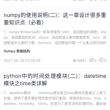
numpy的使用说明(二)：这一章设计很多重
要知识点（必看）
1、numpy中ndarray的一些常用属性 ndim：返回数组的维数；sha
pe：返回数组的形状；dtype：返回数组元素的数据类型；size：返
回数组中元素的个数；itemsize：返回数组中每一个元素占用空间的
大小，以字节为单位；nbytes：返回数组中所有元素占用空间的大
Numpy
数据结构
小，以字节为单位； 1）举例说明 x = np.arange(10).reshape(...
2021-05-25 03:28:09
999+
0
0
python中的时间处理模块(二)：datetime
模块之time类详解
1、datetime模块 datatime模块是在time模块的基础之上做了
封装，提供了更多更好用的类供我们使用，常用的有date、time、d
atetime、timedelta、tzinfo。但是为了更灵活的处理时间，最好是
将time模块和datetime模块中的精髓学习到。 ① date类：主要用