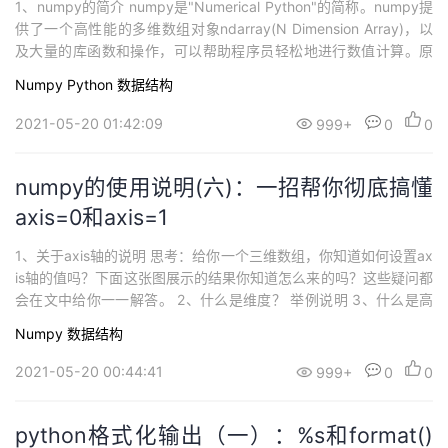
1、numpy的简介 numpy是"Numerical Python"的简称。numpy提
供了一个高性能的多维数组对象ndarray(N Dimension Array)，以
及大量的库函数和操作，可以帮助程序员轻松地进行数值计算。原
生python语言执行速度很慢，C执行500次，python差不多只能执
Numpy
Python
数据结构
行一次，但是python语法比其它编程语言要简单的多得多。因此我
们...
2021-05-20 01:42:09
999+
0
0
numpy的使用说明(六)：一招帮你彻底搞懂
axis=0和axis=1
1、关于axis轴的说明 思考：给你一个三维数组，你知道如何设置ax
is轴的值吗？下面这张图展示的结果你知道怎么来的吗？这些疑问都
会在文中给你一一解答。 2、什么是维度？ 举例说明 3、什么是高
维，什么是低维？ 4、二维结构数据的坐标展示 5、axis=0 与 axis
Numpy
数据结构
=1的含义 6、关于三维数组axis设置 1）案例说明 x = ...
2021-05-20 00:44:41
999+
0
0
python格式化输出（一）：%s和format()