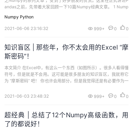
之Numpy的系列文章 ，受到了好多朋友的赞赏。这里在正式讲述P
持
建
证
实
的
andas之前，先带着大家回顾一下10篇Numpy经典文章。 1 Nump
y “这样” 开篇，才会被温柔以待！2 创建Numpy数组的 “7种” 方
议
Numpy
Python
验
收
法，最全，必看！3 这些Numpy知识点，我猜99.99%的人不知
道？4 这3个函数，是...
2021-06-06 23:16:32
999+
0
0
藏
知识盲区 | 那些年，你不太会用的Excel “摩
斯密码”！
本文简介 在Excel中，有这么一个东西（如图所示）。很多人看得懂
符号，但是就是不会用。这可能是很多朋友的知识盲区，我就称它
为 “摩斯密码” 吧！ 你也许会用部分，但是我觉得还是有必要作为一
个知识点，来为大家讲述。 常用类型介绍 观察上图，可以看到 “类
型” 中有多种符号，他们都代表什么意思呢？这里我来为大家讲解一
2021-06-03 23:48:32
999+
0
0
下。 ① G/通用格式 如果你什么都不设...
超经典 | 总结了12个Numpy高级函数，用
了的都说好！