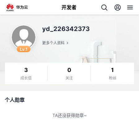
开发者
返
yd_226342373
回
更多个人资料
Lv.1
3
0
1
个
成长值
关注
粉丝
我
人
个人勋章
的
主
TA还没获得勋章~
开
页
发