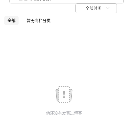
议
注
验
收
全部时间
藏
全部
暂无专栏分类
他还没有发表过博客