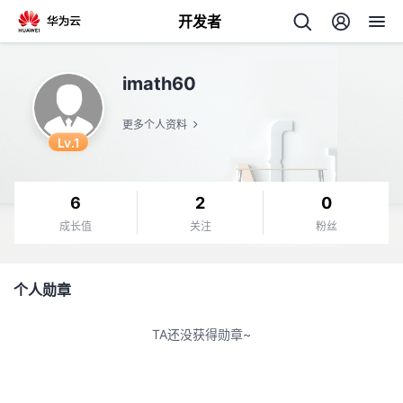
开发者
返
imath60
回
更多个人资料
Lv.1
6
2
0
个
成长值
关注
粉丝
我
人
个人勋章
我
的
主
TA还没获得勋章~
我
的
开
页
我
的
开
发