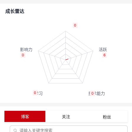
的
Programs
发
者
成长雷达
支
者
我
0
持
学
的
我
我
堂
博
的
我
0
6
的
我
客
论
的
我
我
技
的
坛
圈
的
我
的
我
0
0
术
云
子
直
的
我
课
的
我
支
声
播
活
的
程
认
的
我
博客
关注
粉丝
持
建
动
关
证
实
的