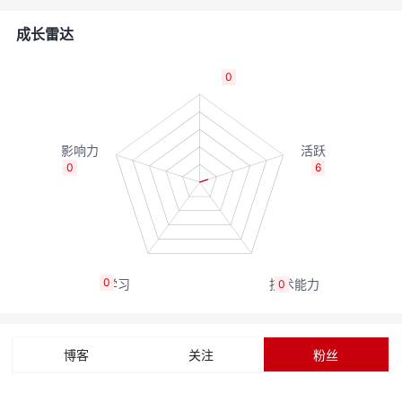
者
成长雷达
我
0
的
我
博
的
我
0
6
客
论
的
我
坛
圈
的
我
0
0
子
直
的
我
我
播
活
的
博客
关注
粉丝
我
动
关
的