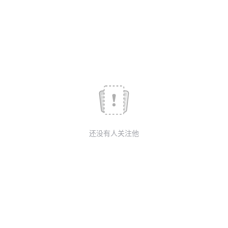
我
注
的
开
的
Programs
发
支
者
持
学
我
堂
还没有人关注他
的
我
我
技
的
的
我
术
云
课
的
我
支
声
程
认
的
我