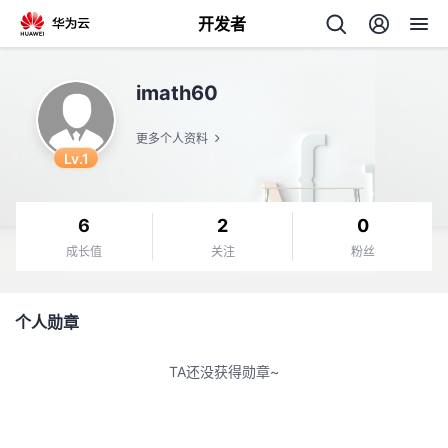
开发者
返
imath60
回
更多个人资料
Lv.1
6
2
0
个
成长值
关注
粉丝
我
人
个人勋章
的
主
TA还没获得勋章~
开
页
发