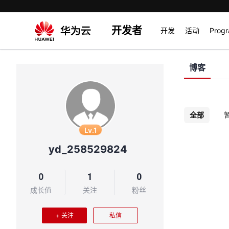
开发者
开发
活动
Prog
博客
全部
Lv.1
yd_258529824
0
1
0
成长值
关注
粉丝
+ 关注
私信