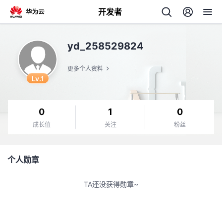
开发者
返
yd_258529824
回
更多个人资料
Lv.1
0
1
0
个
成长值
关注
粉丝
我
人
个人勋章
我
的
主
TA还没获得勋章~
我
的
开
页
我
的
开
发