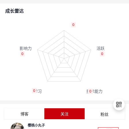
的
Programs
发
者
成长雷达
支
者
我
0
持
学
的
我
我
堂
博
的
我
0
0
的
我
客
论
的
我
我
技
的
坛
圈
的
我
的
我
0
0
术
云
子
直
的
我
课
的
我
支
声
播
活
的
程
认
的
我
博客
关注
粉丝
持
建
动
关
证
实
的
樱桃小丸子
退