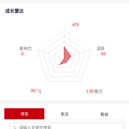
者
成长雷达
我
475
的
我
博
的
我
0
42
客
论
的
我
坛
圈
的
我
30
25
子
直
的
我
我
播
活
的
博客
关注
粉丝
我
动
关
的