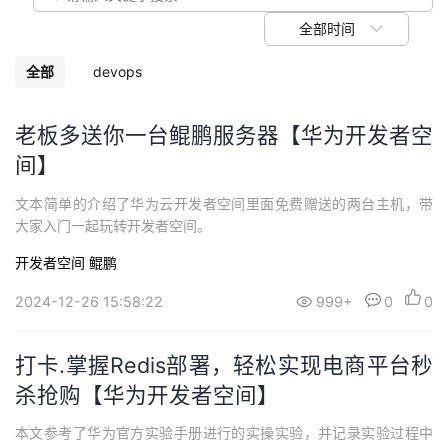
我
注
的
开
全部时间
的
Programs
发
全部
devops
支
者
老板多送你一台鲲鹏服务器【华为开发者空
间】
持
学
文本简单的介绍了华为云开发者空间里面免费赠送的两台主机，带
我
堂
大家入门一起玩转开发者空间。
开发者空间
鲲鹏
的
我
我
2024-12-26 15:58:22
999+
0
0
技
的
的
我
打卡.掌握Redis部署，轻松实现电商平台秒
术
云
课
的
我
杀抢购【华为开发者空间】
支
声
程
认
的
我
本文参考了华为官方实验手册进行的实操实验，并记录实验过程中