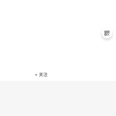
证
实
的
持
建
验
收
议
藏
退
出
登
录
+ 关注