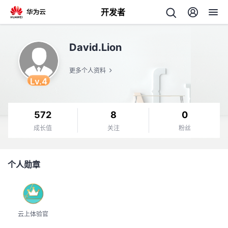
开发者
返
David.Lion
回
更多个人资料
Lv.4
572
8
0
个
成长值
关注
粉丝
人
我
个人勋章
主
的
页
开
云上体验官
发