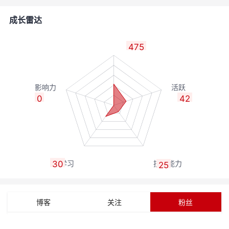
者
成长雷达
我
475
的
我
博
的
我
0
42
客
论
的
我
坛
圈
的
我
30
子
直
的
我
25
我
播
活
的
博客
关注
粉丝
的
我
动
关