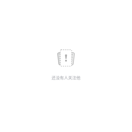
开
的
我
注
发
Programs
的
者
支
学
持
堂
我
我
的
我
还没有人关注他
的
我
技
的
课
的
我
术
云
程
认
的
我
支
声