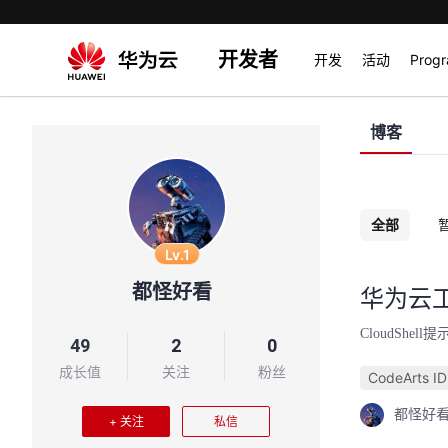
开发者
开发
活动
Prog
博客
全部
Lv.1
都怪好看
华为云工具
CloudShe
49
2
0
成长值
关注
粉丝
CodeArts ID
都怪好
+ 关注
私信