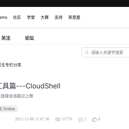
rams
社区
学堂
大赛
支持
茶思屋
关注
论坛
暂无专栏分类
篇---CloudShell
ll提示连接会话超过上限
E Online
2021-12-06 11:07:30
15770
2
0
看