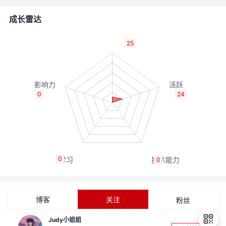
者
成长雷达
我
25
的
我
博
的
我
0
24
客
论
的
我
坛
圈
的
我
0
0
子
直
的
我
我
播
活
的
博客
关注
粉丝
我
动
关
的
Judy小姐姐