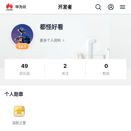
开发者
返
都怪好看
回
更多个人资料
Lv.1
49
2
0
个
成长值
关注
粉丝
我
人
个人勋章
的
主
开
页
活跃之星
发