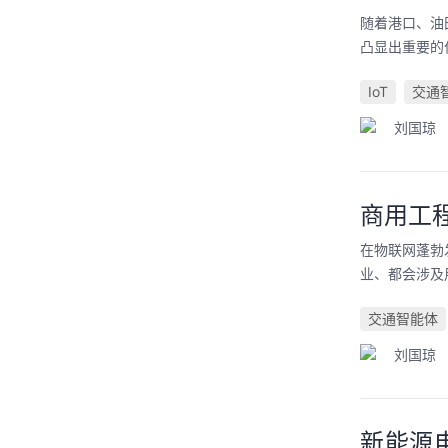
随着港口、油
凸显出重要的
IoT
交通
刘国琼
商用工
在物联网蓬勃
业、都会涉及
交通智能体
刘国琼
新能源