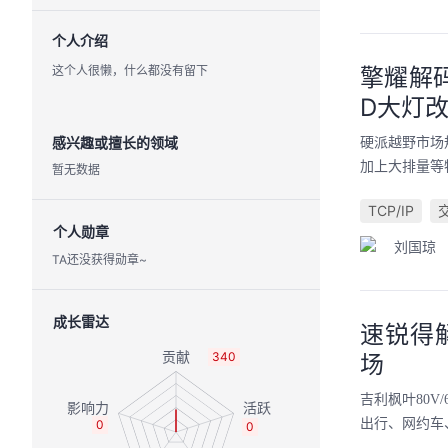
个人介绍
这个人很懒，什么都没有留下
擎耀解
D大灯
感兴趣或擅长的领域
硬派越野市场
加上大排量等
暂无数据
TCP/IP
个人勋章
刘国琼
TA还没获得勋章~
成长雷达
速锐得
340
场
吉利枫叶80
出行、网约车
0
0