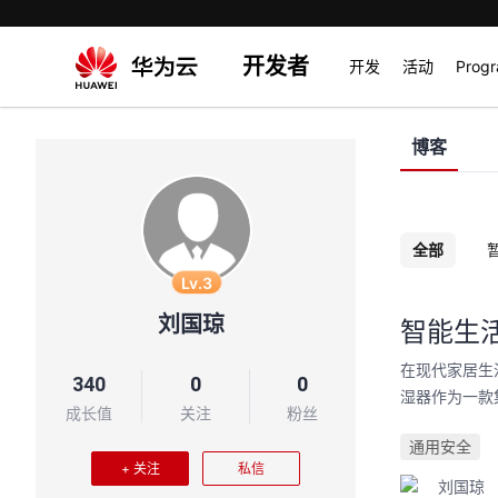
开发者
开发
活动
Prog
博客
全部
Lv.3
刘国琼
智能生
在现代家居生
340
0
0
湿器作为一款
成长值
关注
粉丝
通用安全
+ 关注
私信
刘国琼