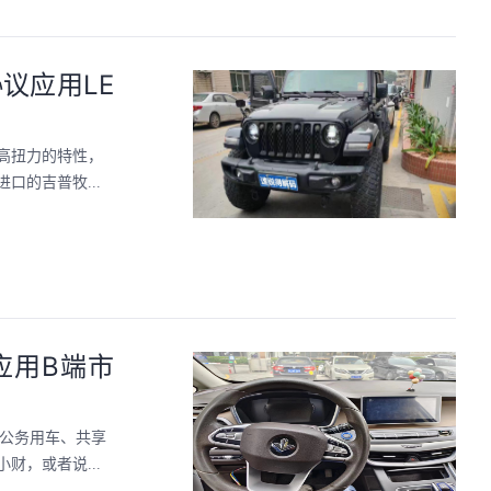
议应用LE
高扭力的特性，
的吉普牧...
应用B端市
了公务用车、共享
，或者说...