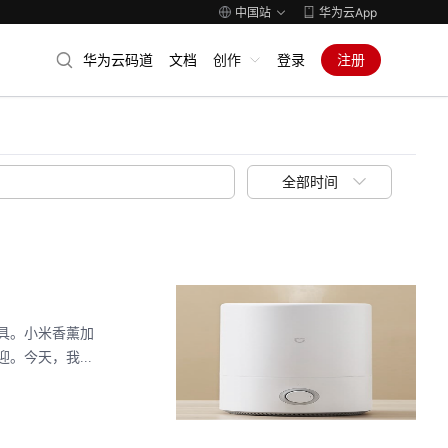
中国站
华为云App
华为云码道
文档
创作
登录
注册
全部时间
具。小米香薰加
今天，我...