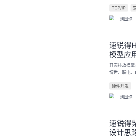
TCP/IP
刘国琼
速锐得H
模型应
其实排放模型
博世、联电、L
硬件开发
刘国琼
速锐得
设计思