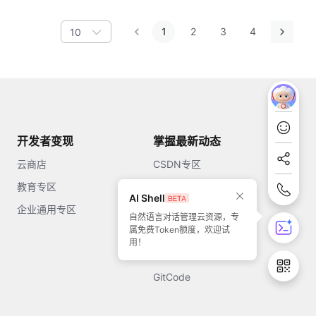
1
2
3
4
10
开发者变现
掌握最新动态
云商店
CSDN专区
教育专区
知乎
AI Shell
企业通用专区
开源中国
自然语言对话管理云资源，专
属免费Token额度，欢迎试
51CTO
用！
今日头条
GitCode