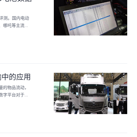
评测。国内电动
吒等主流...
输中的应用
量的物品流动，
平台对于...