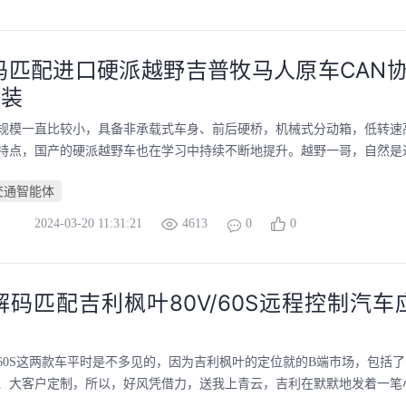
码匹配进口硬派越野吉普牧马人原车CAN协
改装
规模一直比较小，具备非承载式车身、前后硬桥，机械式分动箱，低转速
特点，国产的硬派越野车也在学习中持续不断地提升。越野一哥，自然是进口
交通智能体
2024-03-20 11:31:21
4613
0
0
解码匹配吉利枫叶80V/60S远程控制汽车
V/60S这两款车平时是不多见的，因为吉利枫叶的定位就的B端市场，包括
、大客户定制，所以，好风凭借力，送我上青云，吉利在默默地发着一笔小财