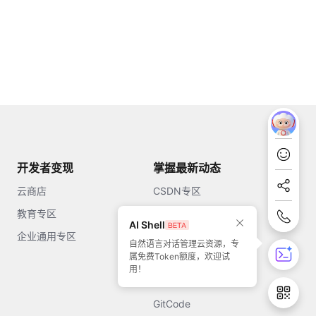
开发者变现
掌握最新动态
云商店
CSDN专区
教育专区
知乎
AI Shell
企业通用专区
开源中国
自然语言对话管理云资源，专
属免费Token额度，欢迎试
51CTO
用！
今日头条
GitCode