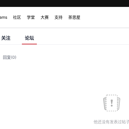
rams
社区
学堂
大赛
支持
茶思屋
关注
论坛
回复
(0)
他还没有发表过帖