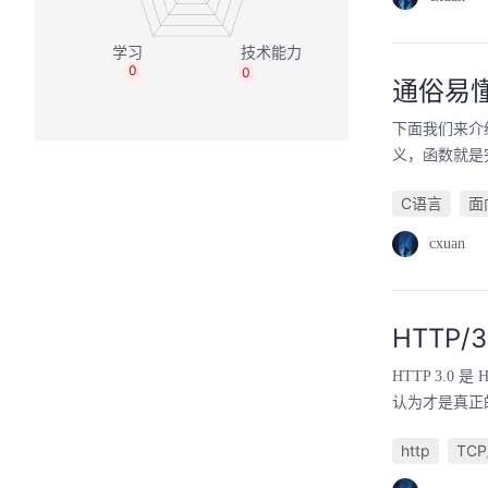
0
0
通俗易懂
下面我们来介绍一
义，函数就是
C语言
面
cxuan
HTTP
HTTP 3.0 
认为才是真正的 H
http
TCP