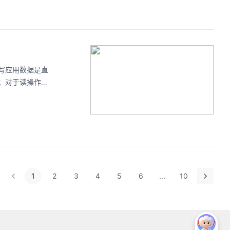
写应用数据是直
于读操作...
1
2
3
4
5
6
...
10