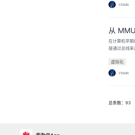
cxuan
从 MM
在计算机早期
接通过总线来
虚拟化
cxuan
总条数：93