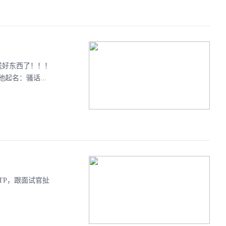
送好东西了！！！
名：骚话...
TTP，跟面试官扯