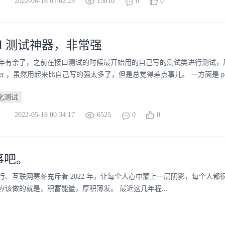
2022-08-18 01:02:29
13810
0
0
PI 测试神器，非常强
年有余了，之前在接口测试的时候最开始用的自己写的测试类进行测试，后来
wagger ，虽然用起来比自己写的强太多了，但是总觉得差点事儿。 一方面是 post
化测试
2022-05-18 00:34:17
6525
0
0
事吧。
行、互联网寒冬充斥着 2022 年，让每个人心中蒙上一层阴影，每个人
应该做的就是，积蓄能量，厚积薄发。 最近这几年程...