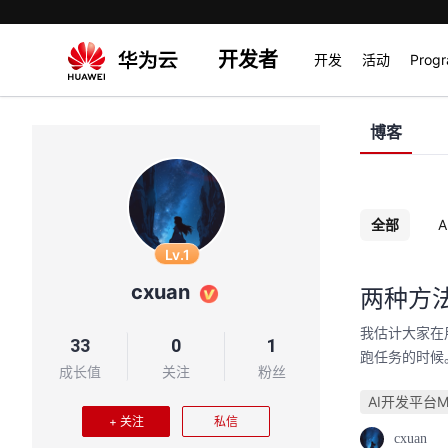
开发者
开发
活动
Prog
博客
全部
A
Lv.1
cxuan
两种方法
我估计大家在用
33
0
1
跑任务的时候。 这
成长值
关注
粉丝
AI开发平台Mo
+ 关注
私信
cxuan