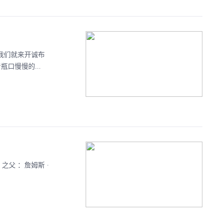
章我们就来开诚布
瓶口慢慢的...
之父 ：詹姆斯 ·