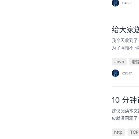
cxuan
给大家送
我今天收到了
为了照顾不同
Java
虚
cxuan
10 分钟
建议阅读本文需
皮就没问题了 H
http
TCP