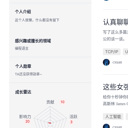
个人介绍
这个人很懒，什么都没有留下
认真聊聊 
写了这么多篇关
公的谈一谈。 
感兴趣或擅长的领域
编程语言
TCP/IP
U
cxuan
个人勋章
TA还没获得勋章~
这些女
成长雷达
给你十秒钟你能
10
高斯林 James G
人工智能
20
3
cxuan