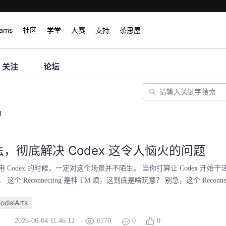
rams
社区
学堂
大赛
支持
茶思屋
关注
论坛
I
，彻底解决 Codex 这令人恼火的问题
 Codex 的时候，一定对这个场景并不陌生。 当你打算让 Codex 开始干活
个 Reconnecting 是神 TM 烦，这到底是啥玩意？ 别急，这个 Reconnec
delArts
2026-06-04 11:46:12
6770
0
0