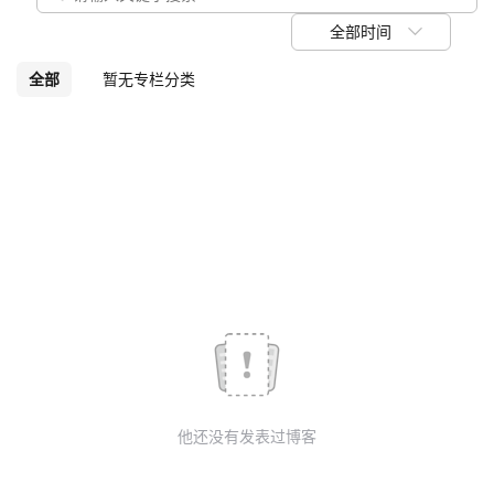
议
注
验
收
全部时间
藏
全部
暂无专栏分类
他还没有发表过博客