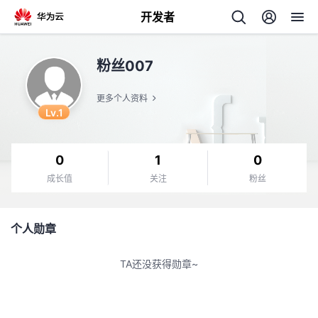
开发者
返
粉丝007
回
更多个人资料
Lv.1
0
1
0
个
成长值
关注
粉丝
我
人
个人勋章
我
的
主
TA还没获得勋章~
我
的
开
页
我
的
开
发