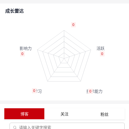
的
Programs
发
者
成长雷达
支
者
我
0
持
学
的
我
我
堂
博
的
我
0
0
的
我
客
论
的
我
我
技
的
坛
圈
的
我
的
我
0
0
术
云
子
直
的
我
课
的
我
支
声
播
活
的
程
认
的
我
博客
关注
粉丝
持
建
动
关
证
实
的