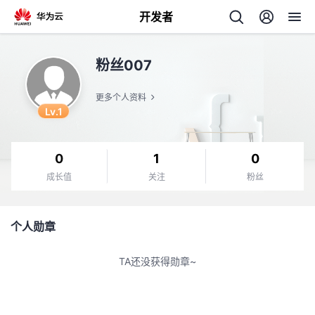
开发者
返
粉丝007
回
更多个人资料
Lv.1
0
1
0
个
成长值
关注
粉丝
我
人
个人勋章
的
主
TA还没获得勋章~
开
页
发