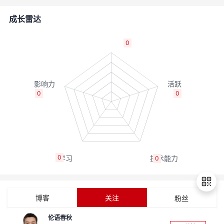
者
成长雷达
我
0
的
我
博
的
我
0
0
客
论
的
我
坛
圈
的
我
0
0
子
直
的
我
我
播
活
的
博客
关注
粉丝
我
动
关
的
伦语春秋
退