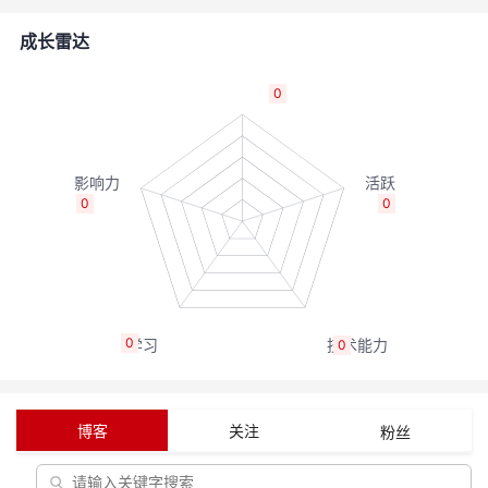
者
成长雷达
我
0
的
我
博
的
我
0
0
客
论
的
我
坛
圈
的
我
0
0
子
直
的
我
我
播
活
的
博客
关注
粉丝
我
动
关
的