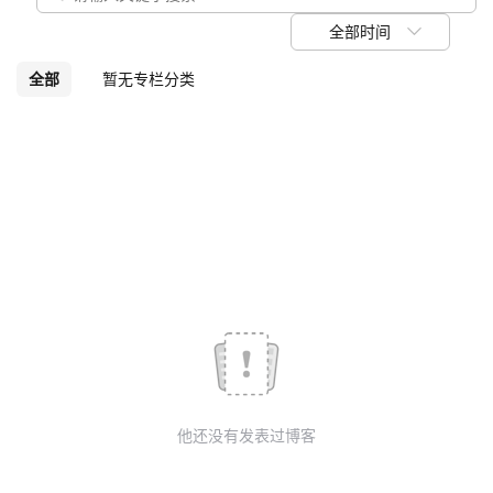
我
注
的
开
全部时间
的
Programs
发
全部
暂无专栏分类
支
者
持
学
我
堂
的
我
我
技
的
的
我
术
云
课
的
我
他还没有发表过博客
支
声
程
认
的
我