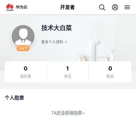
开发者
返
技术大白菜
回
更多个人资料
Lv.1
0
1
0
个
成长值
关注
粉丝
我
人
个人勋章
的
主
TA还没获得勋章~
开
页
发