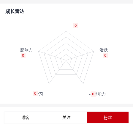
者
成长雷达
我
0
的
我
博
的
我
0
0
客
论
的
我
坛
圈
的
我
0
0
子
直
的
我
我
播
活
的
博客
关注
粉丝
我
动
关
的