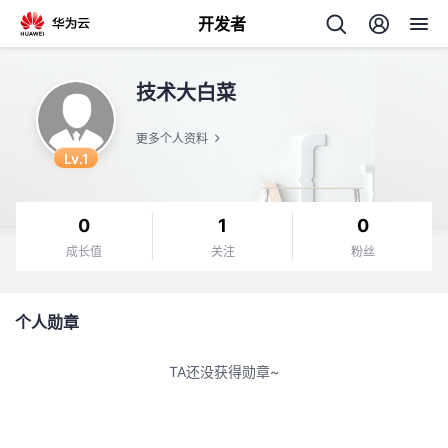
开发者
返
技术大白菜
回
更多个人资料
Lv.1
0
1
0
个
成长值
关注
粉丝
我
人
个人勋章
的
主
TA还没获得勋章~
开
页
发