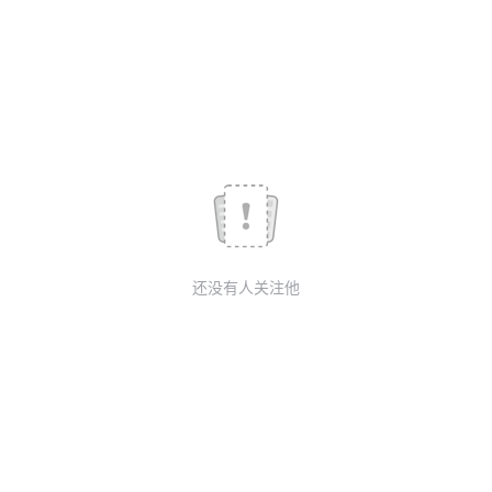
我
注
的
开
的
Programs
发
支
者
持
学
我
堂
还没有人关注他
的
我
我
技
的
的
我
术
云
课
的
我
支
声
程
认
的
我