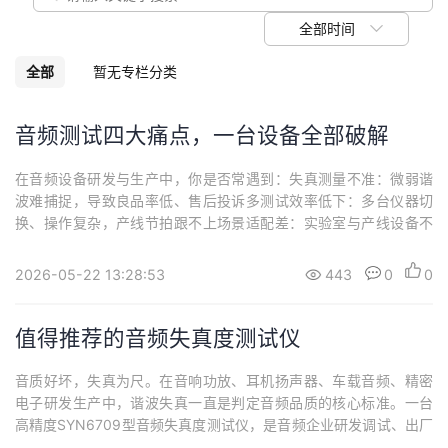
我
注
的
开
全部时间
的
Programs
发
全部
暂无专栏分类
支
者
音频测试四大痛点，一台设备全部破解
持
学
在音频设备研发与生产中，你是否常遇到：失真测量不准：微弱谐
波难捕捉，导致良品率低、售后投诉多测试效率低下：多台仪器切
我
堂
换、操作复杂，产线节拍跟不上场景适配差：实验室与产线设备不
通用，重复投入成本高售后响应慢：进口设备维修周期长，停产损
的
我
失大痛点一：失真难测，精度不足解决方案：采用SYN6709型音频
我
2026-05-22 13:28:53
443
0
0
测试设备具备0.001%（-100dB）高分辨率失真测量，精准识别传
统设备无法发现的-80dB以下...
技
的
的
我
值得推荐的音频失真度测试仪
术
云
课
的
我
音质好坏，失真为尺。在音响功放、耳机扬声器、车载音频、精密
电子研发生产中，谐波失真一直是判定音频品质的核心标准。一台
支
声
程
认
的
我
高精度SYN6709型音频失真度测试仪，是音频企业研发调试、出厂
质检、计量校准的刚需设备。SYN6709型音频失真度测试仪搭载高