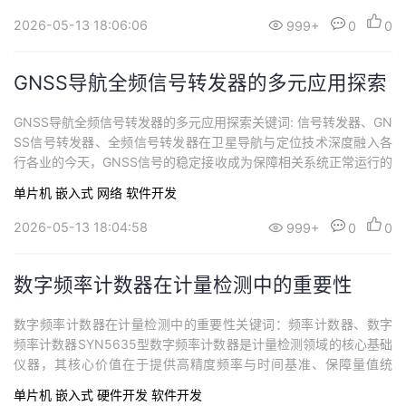
设备选择也需精准匹配。本文将以西安同步SYN2151型NTP时间同
2026-05-13 18:06:06
999+
0
0
步服务器为例，系统梳理授时服务器购买后必...
GNSS导航全频信号转发器的多元应用探索
GNSS导航全频信号转发器的多元应用探索关键词: 信号转发器、GN
SS信号转发器、全频信号转发器在卫星导航与定位技术深度融入各
行各业的今天，GNSS信号的稳定接收成为保障相关系统正常运行的
核心前提。西安同步电子科技有限公司研发的SYN2309型GNSS信
单片机
嵌入式
网络
软件开发
号转发器，凭借全频段兼容、灵活覆盖、稳定可靠等核心优势，成
为破解这一难题的关键设备。其应用场景已广泛覆盖科研创新、生
2026-05-13 18:04:58
999+
0
0
产制造、交通枢纽、地下工...
数字频率计数器在计量检测中的重要性
数字频率计数器在计量检测中的重要性关键词：频率计数器、数字
频率计数器SYN5635型数字频率计数器是计量检测领域的核心基础
仪器，其核心价值在于提供高精度频率与时间基准、保障量值统
一、支撑全链路质量控制与合规溯源，是电子、通信、航天等领域
单片机
嵌入式
硬件开发
软件开发
测量可靠性的关键保障。以下从核心维度展开说明：一、构建计量