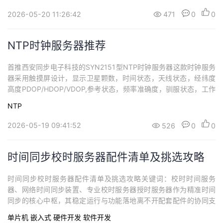
ws系统。失真度测量频率高达10Hz～300kHz；最小失真测量达到
2026-05-20 11:26:42
471
0
0
0.001%；失真度测量最低电压20mVrms；具有测量平衡...
NTP时钟服务器推荐
首推西安同步电子科技的SYN2151型NTP时钟服务器这款时钟服务
器采用触摸屏设计，显示卫星颗数，时间状态，天线状态，经纬度
高度PDOP/HDOP/VDOP,参考状态，频率准确度，驯服状态，工作
模式设置，开机时间，手动时间设置，卫星模式选择，手动外参考
NTP
选择，B码标准选择，XPPS频率设置，XPPS脉宽设置，内置时钟准
确度设置，1PPS延迟修正，天线延迟修正，显示时区设置，网络复
2026-05-19 09:41:52
526
0
0
位设置，息屏设...
时间同步校时服务器配件清单及挑选攻略
时间同步校时服务器配件清单及挑选攻略关键词：校时时间服务
器、网络时间同步装置、专业校时服务器授时服务器作为精准时间
同步的核心中枢，其稳定运行与功能落地离不开配套配件的协同支
撑。不同应用场景（如企业网络、金融交易、工业自动化、电力电
单片机
嵌入式
硬件开发
软件开发
网等）对授时精度、可靠性、扩展性的需求差异较大，对应的配套