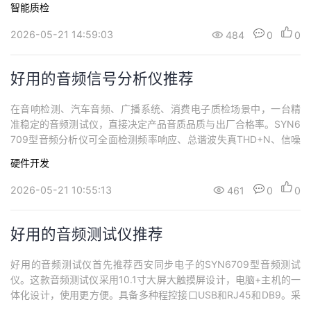
持
建
智能质检
证
实
的
精度信号采集算法，失真测量低至0.001%，宽频覆盖10Hz-750kH
z，可精准检测THD、THD+N、信噪比、电压增益等关键参数。设
2026-05-21 14:59:03
484
0
0
议
验
收
备兼容大小功率...
藏
好用的音频信号分析仪推荐
在音响检测、汽车音频、广播系统、消费电子质检场景中，一台精
准稳定的音频测试仪，直接决定产品音质品质与出厂合格率。SYN6
709型音频分析仪可全面检测频率响应、总谐波失真THD+N、信噪
比、动态范围、左右声道平衡、幅频特性等核心音频参数。SYN67
硬件开发
09型音频分析仪音频测试设备覆盖模拟音频、数字I2S、蓝牙音频等
多种接口，高低频测量范围宽，失真度极低，测量重复性好，既能
2026-05-21 10:55:13
461
0
0
用于实验室研发调试，也适配...
好用的音频测试仪推荐
好用的音频测试仪首先推荐西安同步电子的SYN6709型音频测试
仪。这款音频测试仪采用10.1寸大屏大触摸屏设计，电脑+主机的一
体化设计，使用更方便。具备多种程控接口USB和RJ45和DB9。采
用四核四线程处理器+8G内存+128G固态硬盘+10.1寸大屏+Windo