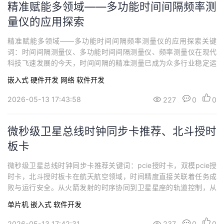
精准赋能多领域——多功能时间间隔频率测
量仪的应用探索
精准赋能多领域——多功能时间间隔频率测量仪的应用探索关键
词：时间间隔测量仪、多功能时间间隔测量仪、频率测量仪在现代
科技飞速发展的今天，时间间隔的精准测量已成为众多行业稳定运
行与技术创新的核心支撑。西安同步电子科技有限公司的 SYN560
嵌入式
硬件开发
网络
软件开发
4 型多功能时间间隔测量仪，以其低成本、高性能、多功能的核心
优势，打破了行业固有认知，为各领域用户提供了高性价比的测量
2026-05-13 17:43:58
227
0
0
解决方案，在众多关键场景中发挥着不可替代...
微秒级卫星总线时钟同步卡推荐、北斗授时
板卡
微秒级卫星总线时钟同步卡推荐关键词：pcie授时卡，双模pcie授
时卡，北斗授时板卡在航天航空领域，时间精度直接关联着任务成
败与运行安全。从火箭发射的时序协同到卫星星座的轨道控制，从
航空飞行的导航制导到测控系统的数据交互，每一个环节都离不开
单片机
嵌入式
软件开发
统一、精准的时间基准。微秒级别时钟同步卡作为构建这一基准的
核心器件，其性能优劣直接决定了整个系统的运行效率与可靠性。
2026-05-13 17:42:31
237
0
0