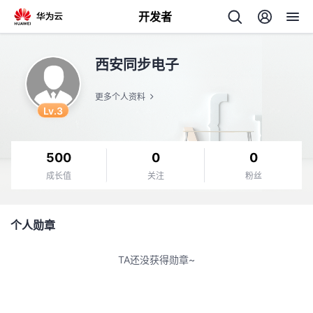
开发者
返
西安同步电子
回
更多个人资料
Lv.3
500
0
0
个
成长值
关注
粉丝
我
人
个人勋章
的
主
TA还没获得勋章~
开
页
发