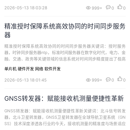
基准，统一量值溯源体系时间频率基准的核心载体：频率是七大基
2026-05-13 18:03:28
999+
0
0
本物理量之一，SYN5635型数字频率计数...
精准授时保障系统高效协同的时间同步服务
器
精准授时保障系统高效协同的时间同步服务器关键词：授时服务
器，时钟同步服务器ntp，标准时间服务器在数字化时代，电力、金
融、交通、政务等关键领域的信息系统对时间同步精度提出了极高
要求。时间的统一性直接关系到数据采集的准确性、事件排序的合
单片机
硬件开发
网络
软件开发
理性以及系统运行的稳定性。西安同步电子科技有限公司的SYN215
1NTP时间同步服务器作为一款高性能的网络授时设备，依托先进的
2026-05-13 18:01:45
999+
0
0
授时技术和可靠的运行机制，为各类异...
GNSS转发器：赋能接收机测量便捷性革新
GNSS转发器：赋能接收机测量便捷性革新关键词：北斗信号转发
器，北斗卫星转发器，GNSS卫星转发器在全球导航卫星系统（GN
SS）技术深度渗透各行业的今天，接收机测量的精准度与场景适应
性直接决定了应用价值。但卫星信号易受建筑物、地形遮挡影响，