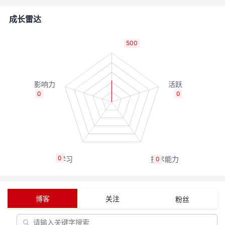
者
成长雷达
我
500
的
我
博
的
我
0
0
客
论
的
我
坛
圈
的
我
0
0
子
直
的
我
我
播
活
的
博客
关注
粉丝
我
动
关
的