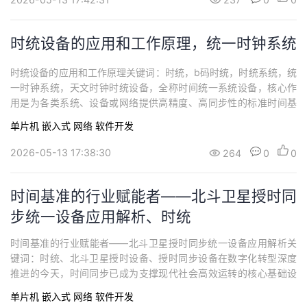
同步天下旗下的SYN4632型PCIe...
时统设备的应用和工作原理，统一时钟系统
时统设备的应用和工作原理关键词：时统，b码时统，时统系统，统
一时钟系统，天文时钟时统设备，全称时间统一系统设备，核心作
用是为各类系统、设备或网络提供高精度、高同步性的标准时间基
准，确保不同节点在时间维度上保持一致，是依赖时间协同工作的
单片机
嵌入式
网络
软件开发
场景中不可或缺的核心设备。本文以西安同步研发生产的SYN012型
时统设备为例，主要讨论一下其工作原理和应用。一、b码时统的工
2026-05-13 17:38:30
264
0
0
作原理时统设备的工作逻辑围绕“获取精...
时间基准的行业赋能者——北斗卫星授时同
步统一设备应用解析、时统
时间基准的行业赋能者——北斗卫星授时同步统一设备应用解析关
键词：时统、北斗卫星授时设备、授时同步设备在数字化转型深度
推进的今天，时间同步已成为支撑现代社会高效运转的核心基础设
施。西安同步电子科技有限公司深耕时频领域多年，推出的SYN012
单片机
嵌入式
网络
软件开发
型时统设备，以其卓越的同步性能、广泛的适配能力和可靠的运行