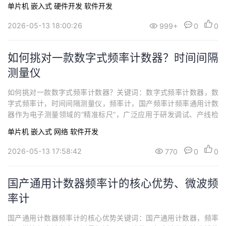
单片机
嵌入式
硬件开发
软件开发
在室内、地下等封闭环境中难以稳定接收，成为制约接收机测量的
核心瓶颈。同步天下SYN2309型GNSS信号转发器凭借全频段兼
2026-05-13 18:00:26
999+
0
0
容、灵活调控、稳定输出等核心优势...
如何挑对一款数字式频率计数器？时间间隔
测量仪
如何挑对一款数字式频率计数器？关键词：数字式频率计数器，数
字式频率计，时间间隔测量仪，频率计，国产频率计频率通用计数
器作为电子测量领域的“精准标尺”，广泛应用于研发调试、产线检
测、计量校准等场景。选对设备不仅能保证测量数据的可靠性，还
单片机
嵌入式
网络
软件开发
能提升工作效率、控制成本。不少人在选购时容易陷入“参数越高越
好”的误区，其实核心是“精准匹配需求”。下面以西安同步的SYN56
2026-05-13 17:58:42
770
0
0
36型国产频率计为例整理的选购逻辑...
国产通用计数器频率计的核心优势、微波频
率计
国产通用计数器频率计的核心优势关键词：国产通用计数器，频率