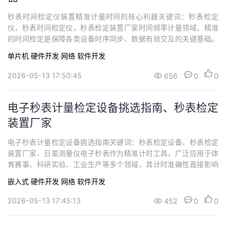
秒表时间检定仪装置精准计量时间的核心利器关键词：秒表检定
仪，秒表时间检定仪，秒表检定装置厂家时间频率计量领域，精准
的时间检定是保障各类设备时序同步、数据有效交互的关键基础。
无论是电力系统的调度指令传输、通信网络的信号同步，还是科研
单片机
硬件开发
网络
软件开发
实验的精密时序控制，都离不开高性能时间检定设备的支撑。西安
同步电子科技有限公司的SYN5301时间检定仪作为一款兼具高精
2026-05-13 17:50:45
656
0
0
度、多功能与高可靠性的专业计量仪器，凭借其卓...
电子秒表计量检定设备挑选指南、秒表检定
装置厂家
电子秒表计量检定设备挑选指南关键词：秒表检定设备、秒表检定
装置厂家、日差测量仪电子秒表作为精准计时工具，广泛应用于体
育赛事、科研实验、工业生产等多个领域，其计时准确性直接影响
数据可靠性与结果公正性。依据《JJG 237-2010 秒表检定规程》
嵌入式
硬件开发
网络
软件开发
《JJG 488-2018 瞬时日差测量仪检定规程》等相关技术规范，计
量检定机构在开展电子秒表检定工作时，必须配备符合标准的秒表
2026-05-13 17:45:13
452
0
0
检定仪与日差检定仪。本...