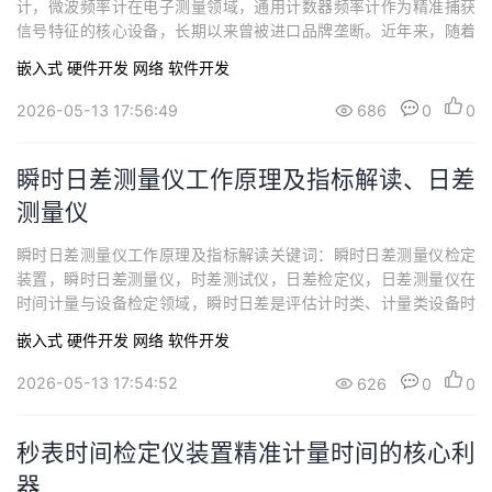
计，微波频率计在电子测量领域，通用计数器频率计作为精准捕获
信号特征的核心设备，长期以来曾被进口品牌垄断。近年来，随着
我国电子科技产业的自主创新突破，国产通用计数器频率计凭借技
嵌入式
硬件开发
网络
软件开发
术迭代、场景适配和高性价比优势，逐步打破进口壁垒，成为科
研、军工、通信等领域的优选设备。同步天下SYN5636型高精度通
2026-05-13 17:56:49
686
0
0
用计数器作为国产标杆产品，更将这些优势具象...
瞬时日差测量仪工作原理及指标解读、日差
测量仪
瞬时日差测量仪工作原理及指标解读关键词：瞬时日差测量仪检定
装置，瞬时日差测量仪，时差测试仪，日差检定仪，日差测量仪在
时间计量与设备检定领域，瞬时日差是评估计时类、计量类设备时
间偏差特性的核心参数，其测量与检定的准确性，直接关系到电子
嵌入式
硬件开发
网络
软件开发
秒表、电能表、无源晶振等设备的计量合规性。本文以SYN5302型
具备多参数测量能力的瞬时日差测量仪检定装置为对象，结合其技
2026-05-13 17:54:52
626
0
0
术指标，深入解析其工作原理，并对关键指标...
秒表时间检定仪装置精准计量时间的核心利
器