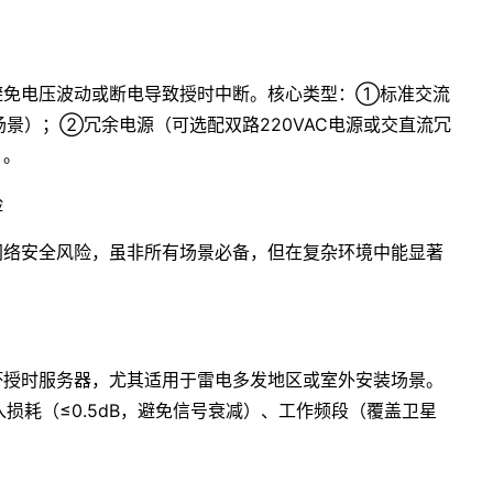
避免电压波动或断电导致授时中断。核心类型：①标准交流
室内场景）；②冗余电源（可选配双路220VAC电源或交直流冗
）。
险
网络安全风险，虽非所有场景必备，但在复杂环境中能显著
坏授时服务器，尤其适用于雷电多发地区或室外安装场景。
入损耗（≤0.5dB，避免信号衰减）、工作频段（覆盖卫星