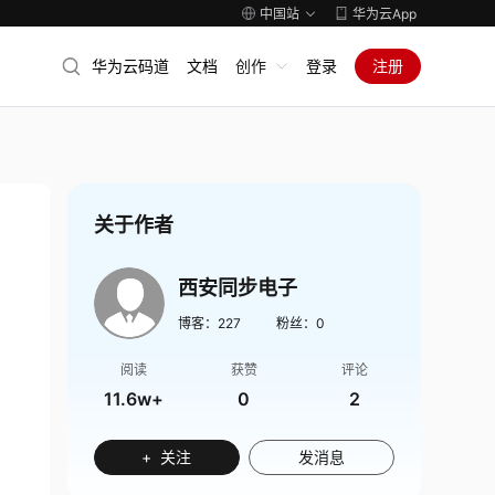
中国站
华为云App
华为云码道
文档
创作
登录
注册
关于作者
西安同步电子
博客：
227
粉丝：
0
阅读
获赞
评论
11.6w+
0
2
+ 关注
发消息