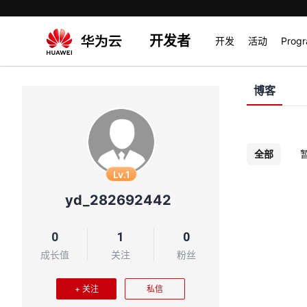
开发者
开发
活动
Prog
博客
全部
Lv.1
yd_282692442
0
1
0
成长值
关注
粉丝
+ 关注
私信