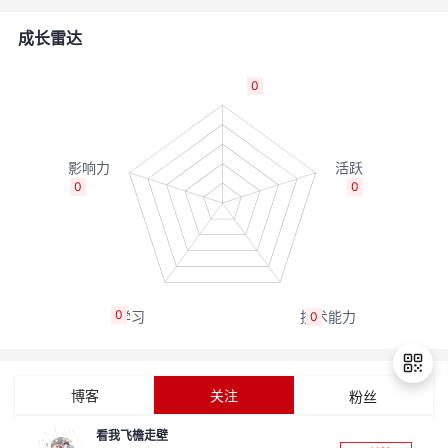
的
Programs
发
者
成长雷达
支
者
我
0
持
学
的
我
我
堂
博
的
我
0
0
的
我
客
论
的
我
我
技
的
坛
圈
的
我
的
我
0
0
术
云
子
直
的
我
课
的
我
支
声
播
活
的
程
认
的
我
博客
关注
粉丝
持
建
动
关
证
实
的
看我飞檐走壁
退