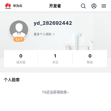
开发者
返
yd_282692442
回
更多个人资料
Lv.1
0
1
0
个
成长值
关注
粉丝
我
人
个人勋章
我
的
主
TA还没获得勋章~
我
的
开
页
我
的
开
发