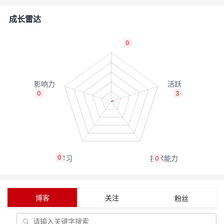
者
成长雷达
我
0
的
我
博
的
我
0
3
客
论
的
我
坛
圈
的
我
0
0
子
直
的
我
我
播
活
的
博客
关注
粉丝
我
动
关
的