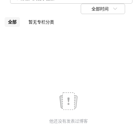
我
注
的
开
全部时间
的
Programs
发
全部
暂无专栏分类
支
者
持
学
我
堂
的
我
我
技
的
的
我
术
云
课
的
我
他还没有发表过博客
支
声
程
认
的
我