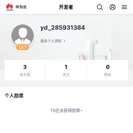
开发者
返
yd_285931384
回
更多个人资料
Lv.1
3
1
0
个
成长值
关注
粉丝
我
人
个人勋章
的
主
TA还没获得勋章~
开
页
发