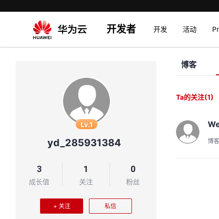
开发者
开发
活动
P
博客
Ta的关注
(1)
We
Lv.1
yd_285931384
博
3
1
0
成长值
关注
粉丝
+ 关注
私信