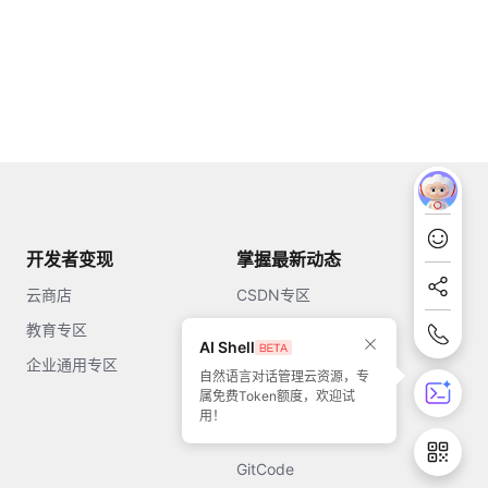
开发者变现
掌握最新动态
云商店
CSDN专区
教育专区
知乎
AI Shell
企业通用专区
开源中国
自然语言对话管理云资源，专
属免费Token额度，欢迎试
51CTO
用！
今日头条
GitCode