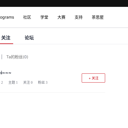
rograms
社区
学堂
大赛
支持
茶思屋
关注
论坛
|
Ta的粉丝
(
0
)
i~~~
+ 关注
客
2
主题
1
关注
0
粉丝
3