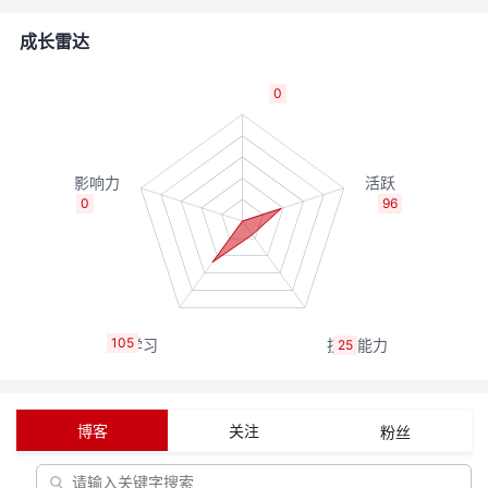
者
成长雷达
我
0
的
我
博
的
我
0
96
客
论
的
我
坛
圈
的
我
105
25
子
直
的
我
我
播
活
的
博客
关注
粉丝
我
动
关
的