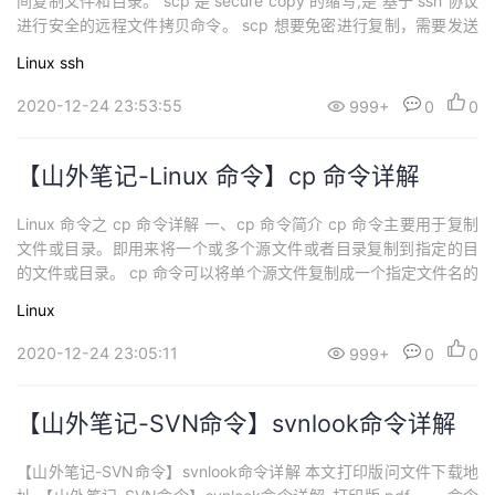
间复制文件和目录。 scp 是 secure copy 的缩写,是 基于 ssh 协议
持
建
证
实
的
进行安全的远程文件拷贝命令。 scp 想要免密进行复制，需要发送
秘钥给相应的节点。 scp 是加密的，rcp 是不加密的，scp 是 rcp
议
Linux
ssh
验
收
的加强版。 二、scp 命令语法 scp [-options] ...
2020-12-24 23:53:55
999+
0
0
藏
【山外笔记-Linux 命令】cp 命令详解
Linux 命令之 cp 命令详解 一、cp 命令简介 cp 命令主要用于复制
文件或目录。即用来将一个或多个源文件或者目录复制到指定的目
的文件或目录。 cp 命令可以将单个源文件复制成一个指定文件名的
具体的文件或一个已经存在的目录下。 cp 命令支持同时复制多个文
Linux
件，当一次复制多个文件时，目标文件参数必须是一个已经存在的
目录，否则将出现错误。 二、cp 命令语法 cp [...
2020-12-24 23:05:11
999+
0
0
【山外笔记-SVN命令】svnlook命令详解
【山外笔记-SVN命令】svnlook命令详解 本文打印版问文件下载地