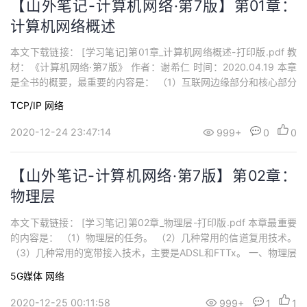
【山外笔记-计算机网络·第7版】第01章：
计算机网络概述
本文下载链接： [学习笔记]第01章_计算机网络概述-打印版.pdf 教
材：《计算机网络·第7版》 作者：谢希仁 时间：2020.04.19 本章
是全书的概要，最重要的内容是： （1）互联网边缘部分和核心部分
的作用，其中包含分组交换的概念。 （2）计算机网络的性能指标。
TCP/IP
网络
（3）计算机网络分层次的体系结构，包含协议和服务的概念。
一、计算机网络在信息时代中的作用 1、21世纪的...
2020-12-24 23:47:14
999+
0
0
【山外笔记-计算机网络·第7版】第02章：
物理层
本文下载链接： [学习笔记]第02章_物理层-打印版.pdf 本章最重要
的内容是： （1）物理层的任务。 （2）几种常用的信道复用技术。
（3）几种常用的宽带接入技术，主要是ADSL和FTTx。 一、物理层
的基本概念 1、物理层简介 （1）物理层在连接各种计算机的传输媒
5G媒体
网络
体上传输数据比特流，而不是指具体的传输媒体。 （2）物理层的作
用是尽可能地屏蔽掉传输媒体和通信手段的差异。 ...
2020-12-25 00:11:58
999+
1
1