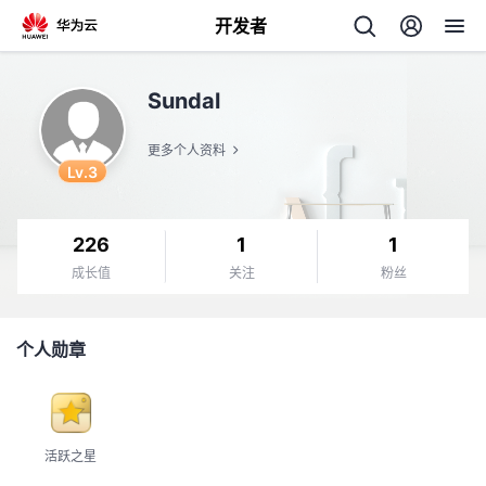
开发者
返
Sundal
回
更多个人资料
Lv.3
226
1
1
个
成长值
关注
粉丝
我
人
个人勋章
的
主
开
页
活跃之星
发