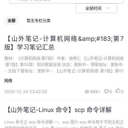
我
注
的
开
全部时间
的
Programs
发
全部
暂无专栏分类
支
者
【山外笔记-计算机网络&amp;#183;第7
版】学习笔记汇总
持
学
教材：《计算机网络·第7版》 作者：谢希仁 【山外笔记-计算机网络
我
堂
·第7版】第00章：知识框架目录 状态：更新中··· 博客地址：更新中·
·· 文档下载地址：更新中··· 【山外笔记-计算机网络·第7版】第01
的
我
我
章：计算机网络概述 状态：已完成 博客地址：【计算机网络·第7版-
网络
学习笔记】第01章：计算机网络概述 文档下载地址：[学习笔记]第0
技
的
1章_计算机网络概述-打印版.pdf...
的
我
2020-12-24 23:42:02
999+
0
0
术
云
课
的
我
【山外笔记-Linux 命令】scp 命令详解
支
声
程
认
的
我
Linux 命令之 scp 命令详解 一、scp 简介 scp 命令用于不同主机之