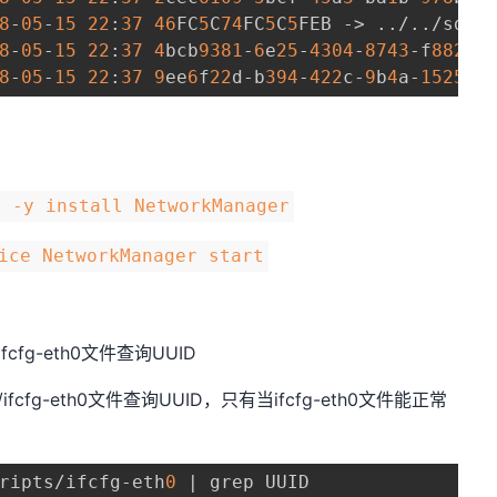
8
-
05
-
15
22
:
37
46
FC
5
C
74
FC
5
C
5
FEB -> ../../sdb
5
8
-
05
-
15
22
:
37
4
bcb
9381
-
6
e
25
-
4304
-
8743
-f
88203
8
-
05
-
15
22
:
37
9
ee
6
f
22
d-b
394
-
422
c-
9
b
4
a-
1525
a
3
m -y install NetworkManager
ice NetworkManager start
s/ifcfg-eth0文件查询UUID
ipts/ifcfg-eth0文件查询UUID，只有当ifcfg-eth0文件能正常
ripts/ifcfg-eth
0