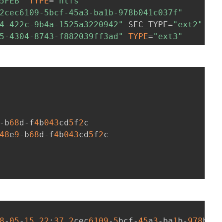
5FEB"
TYPE
=
"ntfs"
2cec6109-5bcf-45a3-ba1b-978b041c037f"
4-422c-9b4a-1525a3220942"
 SEC_TYPE=
"ext2"
TY
5-4304-8743-f882039ff3ad"
TYPE
=
"ext3"
-b
68
d-f
4
b
043
cd
5
f
2
48
e
9
-b
68
d-f
4
b
043
cd
5
f
2
8
-
05
-
15
22
:
37
2
cec
6109
-
5
bcf-
45
a
3
-ba
1
b-
978
b
04