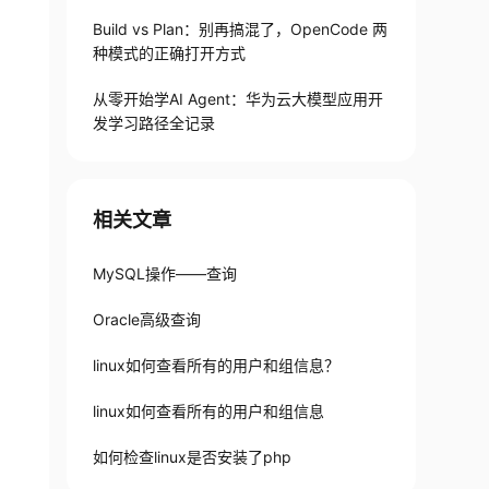
Build vs Plan：别再搞混了，OpenCode 两
PE
=
"ext3"
种模式的正确打开方式
从零开始学AI Agent：华为云大模型应用开
发学习路径全记录
相关文章
MySQL操作——查询
Oracle高级查询
linux如何查看所有的用户和组信息？
linux如何查看所有的用户和组信息
如何检查linux是否安装了php
1
c
037
f -> ../../sdb
6