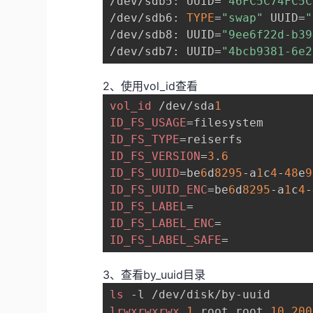
/dev/sdb5: UUID=
"46FC5C74FC5C
/dev/sdb6: 
TYPE
=
"swap"
 UUID=
"
/dev/sdb8: UUID=
"9ee6f22d-b39
/dev/sdb7: UUID=
"4bcb9381-6e2
2、使用vol_id查看
vol_id
 /dev/sda
1
ID_FS_USAGE
ID_FS_TYPE
ID_FS_VERSION
=
3
.
6
ID_FS_UUID
=be
6
d
8295
-a
1
c
4
-
48
e
9
ID_FS_UUID_ENC
=be
6
d
8295
-a
1
c
4
-
ID_FS_LABEL
ID_FS_LABEL_ENC
ID_FS_LABEL_SAFE
3、查看by_uuid目录
ls
lrwxrwxrwx
1
 root root 
10
200