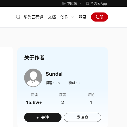
中国站
华为云App
华为云码道
文档
创作
登录
注册
关于作者
Sundal
博客：
16
粉丝：
1
阅读
获赞
评论
15.6w+
2
1
+ 关注
发消息