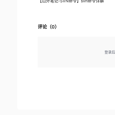
【山外笔记-SVN命令】svn命令详解
评论（
0
）
登录