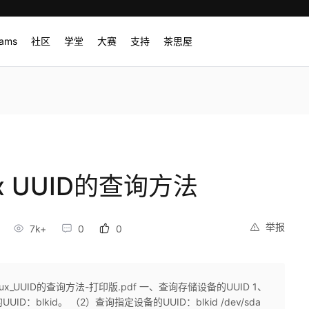
rams
社区
学堂
大赛
支持
茶思屋
x UUID的查询方法
举报
7k+
0
0
x_UUID的查询方法-打印版.pdf 一、查询存储设备的UUID 1、
D：blkid。 （2）查询指定设备的UUID：blkid /dev/sda