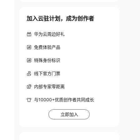
9
ff
3
ad -> ../../sdb
7
加入云驻计划，成为创作者
220942
 -> ../../sdb
8
华为云周边好礼
免费体验产品
特殊身份标识
线下官方门票
内部专家零距离
与10000+优质创作者共同成长
立即加入