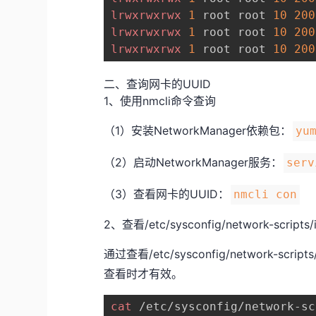
lrwxrwxrwx
1
 root root 
10
200
lrwxrwxrwx
1
 root root 
10
200
lrwxrwxrwx
1
 root root 
10
200
二、查询网卡的UUID
1、使用nmcli命令查询
（1）安装NetworkManager依赖包：
yu
（2）启动NetworkManager服务：
serv
（3）查看网卡的UUID：
nmcli con
2、查看/etc/sysconfig/network-script
通过查看/etc/sysconfig/network-scr
查看时才有效。
cat
 /etc/sysconfig/network-sc