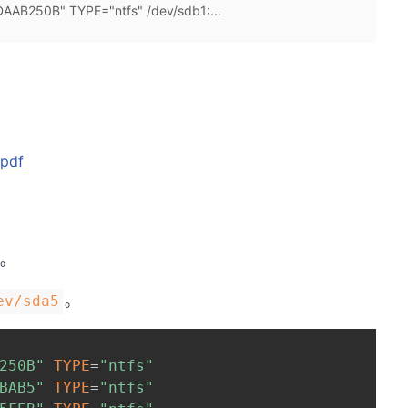
AAB250B" TYPE="ntfs" /dev/sdb1:...
pdf
。
。
ev/sda5
250B"
TYPE
=
"ntfs"
BAB5"
TYPE
=
"ntfs"