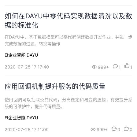
持
建
证
实
的
如何在DAYU中零代码实现数据清洗以及数
议
验
收
据的标准化
藏
在DAYU中，基于数据模型可以零代码创建数据开发作业，并进一步
完成数据的过滤、转换等操作
EI企业智能
DAYU
2020-07-25 17:17:40
999+
1
1
应用回调机制提升服务的代码质量
使用回调可以抽取公共代码，分离稳定和易变的逻辑，有效提升系
统的可维护性，提升代码质量。
EI企业智能
DAYU
2020-07-25 17:11:09
999+
0
0