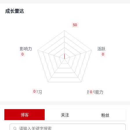
者
成长雷达
我
50
的
我
博
的
我
0
0
客
论
的
我
坛
圈
的
我
0
0
子
直
的
我
我
播
活
的
博客
关注
粉丝
我
动
关
的