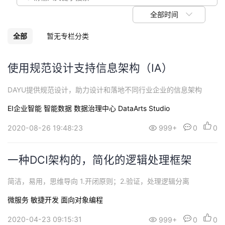
我
注
的
开
全部时间
的
Programs
发
全部
暂无专栏分类
支
者
使用规范设计支持信息架构（IA）
持
学
DAYU提供规范设计，助力设计和落地不同行业企业的信息架构
EI企业智能
智能数据
数据治理中心 DataArts Studio
我
堂
2020-08-26 19:48:23
999+
0
0
的
我
我
技
的
一种DCI架构的，简化的逻辑处理框架
的
我
术
云
简洁，易用，思维导向 1.开闭原则；2.验证，处理逻辑分离
课
的
我
微服务
敏捷开发
面向对象编程
支
声
程
认
的
我
2020-04-23 09:15:31
999+
0
0