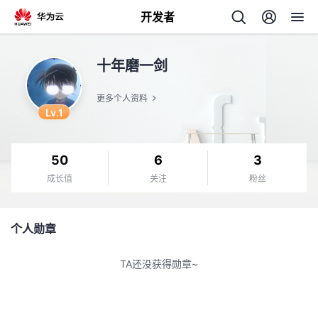
开发者
返
十年磨一剑
回
更多个人资料
Lv.1
50
6
3
个
成长值
关注
粉丝
我
人
个人勋章
的
主
TA还没获得勋章~
开
页
发