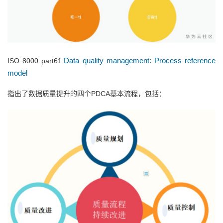
我
注
的
开
的
Programs
发
支
者
Data quality management: Process reference
ISO 8000 part61:
model
持
学
指出了数据质量提升的四个PDCA基本流程，包括：
我
堂
的
我
我
技
的
的
我
术
云
课
的
我
支
声
程
认
的
我