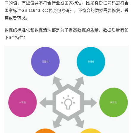
同的值，有些值并不符合行业或国家标准。比如身份证号码需符合
者
国家标准GB 11643《公民身份号码》，不符合的数据需要修复，丢
弃或者转换。
我
数据的标准化和数据清洗都是为了提高数据的质量，数据质量有如
下6个特性：
的
我
博
的
我
客
论
的
我
坛
圈
的
我
子
直
的
我
我
播
活
的
我
动
关
的