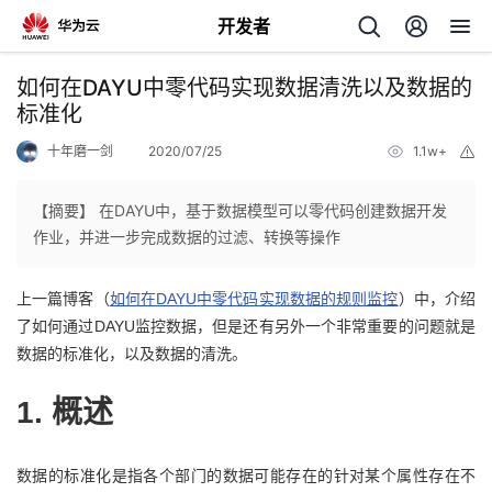
开发者
返
如何在DAYU中零代码实现数据清洗以及数据的
回
标准化
十年磨一剑
2020/07/25
1.1w+
举
报
【摘要】 在DAYU中，基于数据模型可以零代码创建数据开发
作业，并进一步完成数据的过滤、转换等操作
个
上一篇博客（
如何在DAYU中零代码实现数据的规则监控
）中，介绍
我
人
了如何通过DAYU监控数据，但是还有另外一个非常重要的问题就是
数据的标准化，以及数据的清洗。
的
主
1. 概述
开
页
发
数据的标准化是指各个部门的数据可能存在的针对某个属性存在不