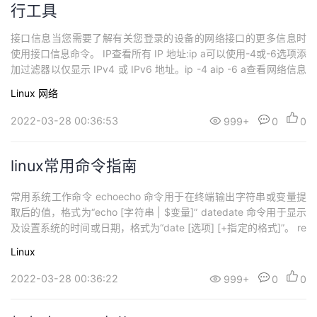
行工具
接口信息当您需要了解有关您登录的设备的网络接口的更多信息时
使用接口信息命令。 IP查看所有 IP 地址:ip a可以使用-4或-6选项添
加过滤器以仅显示 IPv4 或 IPv6 地址。ip -4 aip -6 a查看网络信息
的另一种方法是使用ifconfig，它比ip命令更容易阅读，显示的信息
Linux
网络
量没有太大差异，一个显着的区别是ifconfig显示一些基本的传输/接
收统计信息，这些统计信息可能...
2022-03-28 00:36:53
999+
0
0
linux常用命令指南
常用系统工作命令 echoecho 命令用于在终端输出字符串或变量提
取后的值，格式为“echo [字符串 | $变量]” datedate 命令用于显示
及设置系统的时间或日期，格式为“date [选项] [+指定的格式]”。 re
boot重启 poweroff关机 wgetwget 命令用于在终端中下载网络文
Linux
件，格式为“wget [参数] 下载地址”。 psps 命令用于查看系统中的
进程状...
2022-03-28 00:36:22
999+
0
0