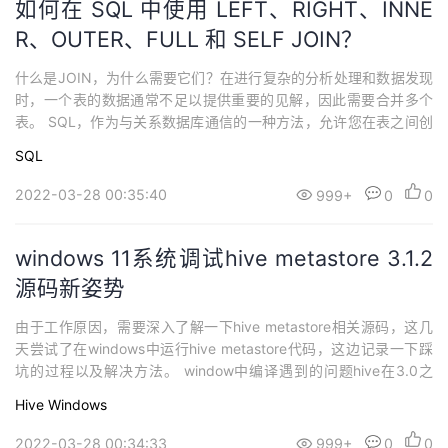
如何在 SQL 中使用 LEFT、RIGHT、INNE
R、OUTER、FULL 和 SELF JOIN？
什么是JOIN，为什么需要它们？在进行复杂的分析处理和数据发现
时，一个表的数据通常不足以提供重要的见解，因此需要合并多个
表。 SQL，作为与关系数据库通信的一种方法，允许您在表之间创
建关系.本文介绍如何使用 SQL 来连接表。 SQL JOIN 的类型左连
SQL
接、内连接、完全连接、自连接和交叉连接是其他五种主要连接类
型。 为了与数据库连接，我们必须在语句中显式或隐式地提供连接
2022-03-28 00:35:40
999+
0
0
类型。这是通过使用...
windows 11系统调试hive metastore 3.1.2
源码新姿势
由于工作原因，需要深入了解一下hive metastore相关源码，这几
天尝试了在windows中运行hive metastore代码，这边记录一下踩
坑的过程以及解决方法。 window中编译遇到的问题hive在3.0之
后，独立提供hive metastore服务，我们可以直接下载hive standal
Hive
Windows
one metastore相关源码即可，这边以3.1.2版本为例：源码下载：w
get h...
2022-03-28 00:34:33
999+
0
0