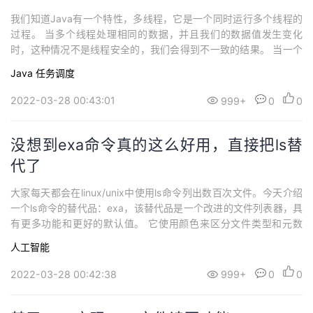
我们知道Java有一个特性，多线程，它是一个同时运行多个线程的
过程。 当多个线程处理相同的数据，并且我们的数据值发生变化
时，这种情况不是线程安全的，我们会得到不一致的结果。 当一个
线程已经在一个对象上工作并阻止另一个线程在同一个对象上工作
Java
任务调度
时，这个过程称为线程安全。在Java中，通过如下方法实现线程安
全：使用线程同步使用Volatile关键字使用Atomic变量使用final关键
2022-03-28 00:43:01
999+
0
0
字 使用线程同...
没想到exa命令真的这么好用，直接把ls替
代了
大家每天都会在linux/unix中使用ls命令列出数百次文件。今天介绍
一个ls命令的替代品：exa，该替代品是一个改进的文件列表器，具
有更多功能和更好的默认值。 它使用颜色来区分文件类型和元数
据。 它了解符号链接、扩展属性和 Git。 它体积小、速度快，而且
人工智能
只有一个二进制文件。 话不多说，先展示一下该命令的基本效果：
exa基本特性 exa具有如下基本特性 不同类型的文件和数据会有不
2022-03-28 00:42:38
999+
0
0
同的...