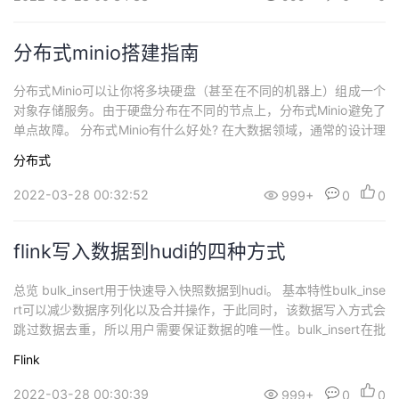
分布式minio搭建指南
分布式Minio可以让你将多块硬盘（甚至在不同的机器上）组成一个
对象存储服务。由于硬盘分布在不同的节点上，分布式Minio避免了
单点故障。 分布式Minio有什么好处? 在大数据领域，通常的设计理
念都是无中心和分布式。Minio分布式模式可以帮助你搭建一个高可
分布式
用的对象存储服务，你可以使用这些存储设备，而不用考虑其真实
物理位置。 数据保护 分布式Minio采用 纠删码来防范多个节点宕机
2022-03-28 00:32:52
999+
0
0
和位衰减...
flink写入数据到hudi的四种方式
总览 bulk_insert用于快速导入快照数据到hudi。 基本特性bulk_inse
rt可以减少数据序列化以及合并操作，于此同时，该数据写入方式会
跳过数据去重，所以用户需要保证数据的唯一性。bulk_insert在批
量写入模式中是更加有效率的。默认情况下，批量执行模式按照分
Flink
区路径对输入记录进行排序，并将这些记录写入Hudi，该方式可以
避免频繁切换文件句柄导致的写性能下降。bulk_in...
2022-03-28 00:30:39
999+
0
0