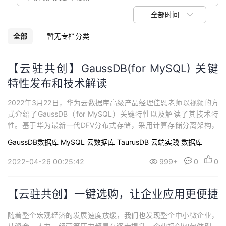
我
注
的
开
全部时间
的
Programs
发
全部
暂无专栏分类
支
者
【云驻共创】GaussDB(for MySQL) 关键
特性发布和技术解读
持
学
2022年3月22日，华为云数据库高级产品经理佳恩老师以视频的方
我
堂
式介绍了GaussDB（for MySQL）关键特性以及解读了其技术特
性。基于华为最新一代DFV分布式存储，采用计算存储分离架构，
的
我
我
最高支持128TB的海量存储，可实现超百万级QPS吞吐，支持跨AZ
GaussDB数据库
MySQL
云数据库 TaurusDB
云端实践
数据库
部署，既拥有商业数据库的性能和可靠性，又具备开源数据库的灵
技
的
活性。
的
我
2022-04-26 00:25:42
999+
0
0
术
云
课
的
我
【云驻共创】一键选购，让企业应用更便捷
支
声
程
认
的
我
随着整个宏观经济的发展速度放缓，我们也发现整个中小微企业，