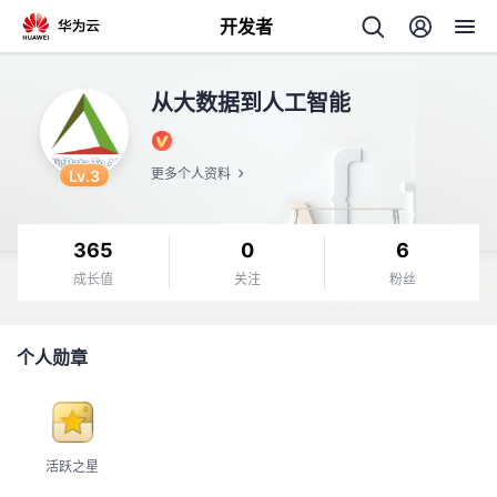
开发者
返
从大数据到人工智能
回
Lv.3
更多个人资料
365
0
6
个
成长值
关注
粉丝
我
人
个人勋章
的
主
开
页
活跃之星
发