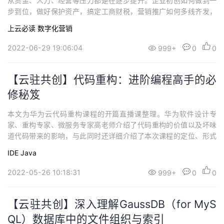
从资金、人力、经营等压力都是在逐步提升。企业初创如何做到一
持
建
证
实
的
步到位，做好保护资产，搞定工商财税，营销推广如何多线齐发，
达到效果最大化，企业管理如何降本增效，实现智慧办公，本文将
议
上云必读
数字化营销
验
收
为你一一揭晓。
2022-06-29 19:06:04
999+
0
0
藏
【云驻共创】代码重构：进阶编程高手的必
修秘笈
本文为华为云代码重构课程的开篇直播课整理。华为软件设计专
家、重构专家、微服务专家高老师介绍了代码重构的价值以及坏味
道代码带来的影响，与此同时还详细介绍了本次课程的定位、形式
以及基本演示。免费课程已上线华为云开发者学堂，进入学堂后搜
IDE
Java
索《代码坏味道识别与重构手法普及（Java）》进行学习。
2022-05-26 10:18:31
999+
0
0
【云驻共创】深入理解GaussDB（for MyS
QL）数据库中的文件组织与索引