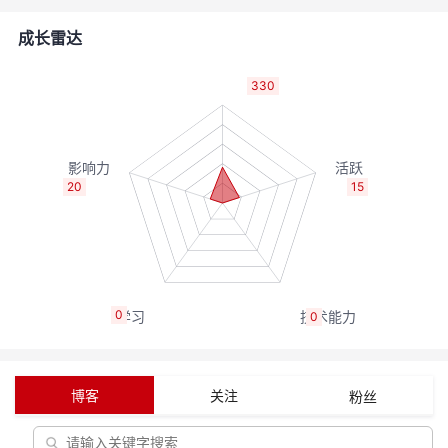
者
成长雷达
我
330
的
我
博
的
我
20
15
客
论
的
我
坛
圈
的
我
0
0
子
直
的
我
我
播
活
的
博客
关注
粉丝
我
动
关
的