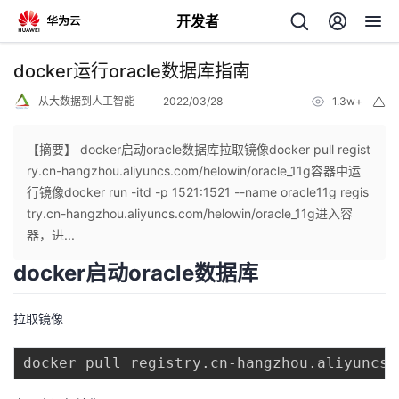
开发者
返
docker运行oracle数据库指南
回
从大数据到人工智能
2022/03/28
1.3w+
举
报
【摘要】 docker启动oracle数据库拉取镜像docker pull regist
ry.cn-hangzhou.aliyuncs.com/helowin/oracle_11g容器中运
行镜像docker run -itd -p 1521:1521 --name oracle11g regis
个
try.cn-hangzhou.aliyuncs.com/helowin/oracle_11g进入容
器，进...
我
人
docker启动oracle数据库
我
的
主
拉取镜像
我
的
开
页
我
的
开
发