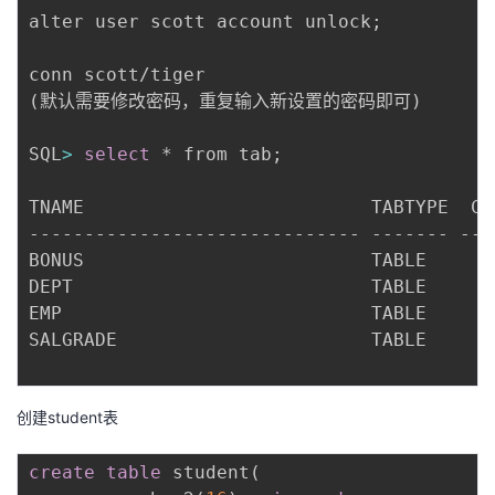
alter user scott account unlock
;
(
默认需要修改密码，重复输入新设置的密码即可
)
SQL
>
select
 * from tab
;
TNAME                          TABTYPE  CLU
------------------------------ ------- ----
BONUS                          TABLE

DEPT                           TABLE

EMP                            TABLE

SALGRADE                       TABLE

创建student表
create
table
 student
(