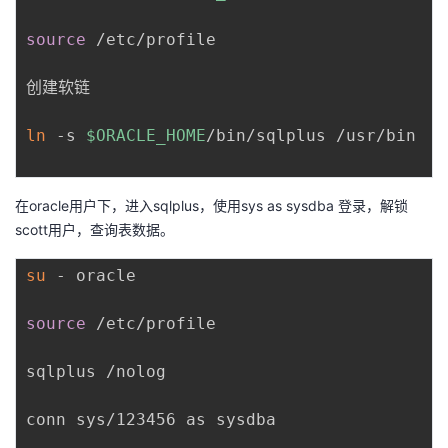
议
注
验
收
source
 /etc/profile

藏
创建软链

ln
 -s 
$ORACLE_HOME
/bin/sqlplus /usr/bin

在oracle用户下，进入sqlplus，使用sys as sysdba 登录，解锁
scott用户，查询表数据。
su
 - oracle

source
 /etc/profile

sqlplus /nolog

conn sys/123456 as sysdba
