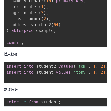
  name varchar2
(
16
)
primary
key
,
  sex  number
(
1
)
,
  age  number
(
3
)
,
  class number
(
2
)
,
  address varchar2
(
64
)
)
tablespace
 example
;
commit
;
插入数据
insert
into
 student2 
values
(
'tom'
,
1
,
21
,
insert
into
 student 
values
(
'tony'
,
1
,
21
,
查询数据
select
*
from
 student
;