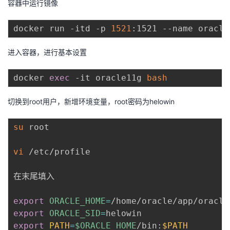
容器中运行镜像
的
Programs
发
者
docker run -itd -p 
1521
支
者
我
进入容器，进行基本设置
持
学
的
我
docker 
exec
 -it oracle11g 
bash
我
堂
博
的
我
切换到root用户，新增环境变量，root密码为helowin
的
我
客
论
的
我
我
su
 root

技
的
坛
圈
的
我
的
我
vi
 /etc/profile

术
云
子
直
的
我
课
的
我
在末尾填入

支
声
播
活
的
程
认
的
我
export
ORACLE_HOME
=
export
ORACLE_SID
=
持
建
动
关
证
实
的
export
PATH
=
$ORACLE_HOME
/bin:
$PATH