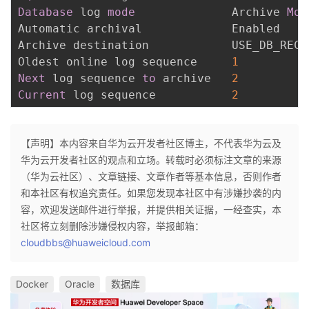
Database
 log 
mode
              Archive 
Mod
Automatic archival             Enabled

Archive destination            USE_DB_RECO
Oldest online log sequence     
1
Next
 log sequence 
to
 archive   
2
Current
 log sequence           
2
【声明】本内容来自华为云开发者社区博主，不代表华为云及
华为云开发者社区的观点和立场。转载时必须标注文章的来源
（华为云社区）、文章链接、文章作者等基本信息，否则作者
和本社区有权追究责任。如果您发现本社区中有涉嫌抄袭的内
容，欢迎发送邮件进行举报，并提供相关证据，一经查实，本
社区将立刻删除涉嫌侵权内容，举报邮箱：
cloudbbs@huaweicloud.com
Docker
Oracle
数据库