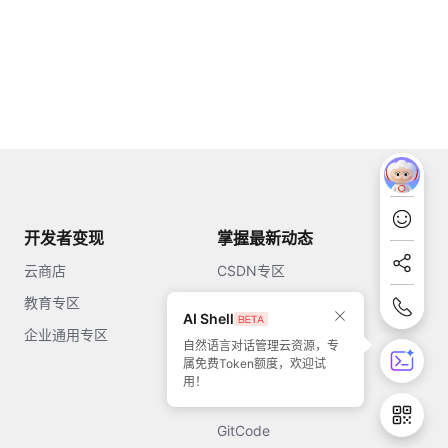
开发者变现
掌握最新动态
云商店
CSDN专区
教育专区
知乎
AI Shell
企业通用专区
开源中国
自然语言对话管理云资源，专
属免费Token额度，欢迎试
51CTO
用！
今日头条
GitCode