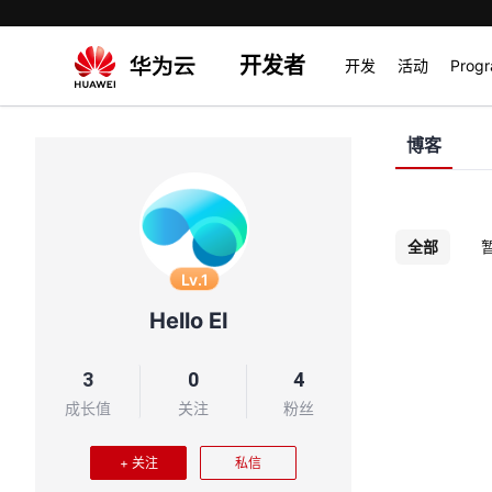
开发者
开发
活动
Prog
博客
全部
Lv.1
Hello EI
3
0
4
成长值
关注
粉丝
+ 关注
私信