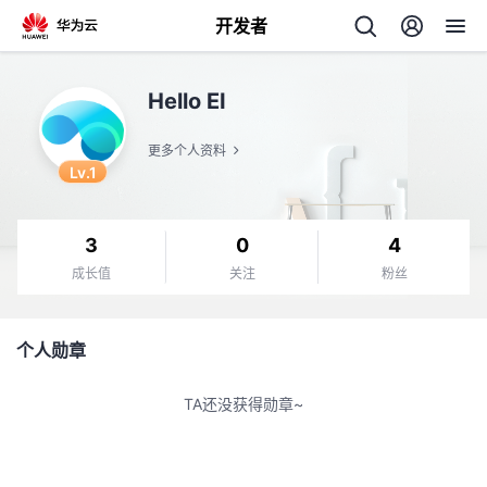
开发者
返
Hello EI
回
更多个人资料
Lv.1
3
0
4
个
成长值
关注
粉丝
我
人
个人勋章
的
主
TA还没获得勋章~
开
页
发