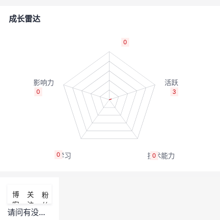
者
成长雷达
我
0
的
我
博
的
我
0
3
客
论
的
我
坛
圈
的
我
0
0
子
直
的
我
我
播
活
的
博
关
粉
客
注
丝
我
动
关
的
请问有没有介绍camera安装和配置的指导手册？