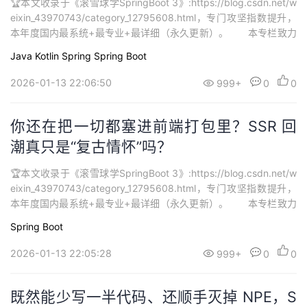
🏆本文收录于《滚雪球学SpringBoot 3》:https://blog.csdn.net/w
持
建
证
实
的
eixin_43970743/category_12795608.html，专门攻坚指数提升，
本年度国内最系统+最专业+最详细（永久更新）。 本专栏致力
议
验
收
打造最硬核 SpringBoot3 从零基础到进阶系列学习内容，🚀均为全
Java
Kotlin
Spring
Spring Boot
网独家首发，打造精品专栏，专栏持续更新中…欢迎大家订阅持续学
藏
习。...
2026-01-13 22:06:50
999+
0
0
你还在把一切都塞进前端打包里？SSR 回
潮真只是“复古情怀”吗？
🏆本文收录于《滚雪球学SpringBoot 3》:https://blog.csdn.net/w
eixin_43970743/category_12795608.html，专门攻坚指数提升，
本年度国内最系统+最专业+最详细（永久更新）。 本专栏致力
打造最硬核 SpringBoot3 从零基础到进阶系列学习内容，🚀均为全
Spring Boot
网独家首发，打造精品专栏，专栏持续更新中…欢迎大家订阅持续学
习。...
2026-01-13 22:05:28
999+
0
0
既然能少写一半代码、还顺手灭掉 NPE，S