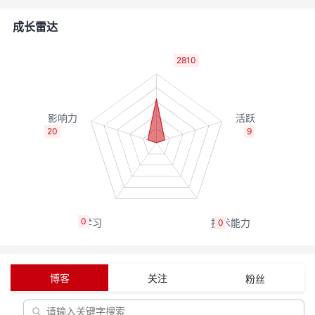
者
成长雷达
我
2810
的
我
博
的
我
20
9
客
论
的
我
坛
圈
的
我
0
0
子
直
的
我
我
播
活
的
博客
关注
粉丝
我
动
关
的