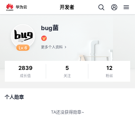
开发者
返
bug菌
回
Lv.6
更多个人资料
2839
5
12
个
成长值
关注
粉丝
我
人
个人勋章
的
主
TA还没获得勋章~
开
页
发