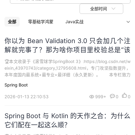
我
注
的
开
全部时间
的
Programs
发
全部
零基础学鸿蒙
Java实战
支
者
滚雪球学Java
《聊设计模式》
活动征文册
你以为 Bean Validation 3.0 只会加几个注
解就完事了？那为啥你项目里校验总是“该
持
学
炸不炸、不该炸乱炸”？
🏆本文收录于《滚雪球学SpringBoot 3》:https://blog.csdn.net/w
我
堂
eixin_43970743/category_12795608.html，专门攻坚指数提升，
本年度国内最系统+最专业+最详细（永久更新）。 本专栏致力
的
我
我
打造最硬核 SpringBoot3 从零基础到进阶系列学习内容，🚀均为全
Spring Boot
网独家首发，打造精品专栏，专栏持续更新中…欢迎大家订阅持续学
技
的
习。...
的
我
2026-01-13 22:10:53
999+
0
0
术
云
课
的
我
Spring Boot 与 Kotlin 的天作之合：为什么
支
声
它们配在一起这么顺？
程
认
的
我