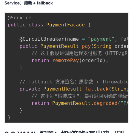
Service：熔断 + fallback
@Service
public
class
PaymentFacade
{
@CircuitBreaker
(
name 
=
"payment"
,
 fall
public
PaymentResult
pay
(
String
 orderI
// 这里假设是调用远程支付服务（HTTP/gRP
return
remotePay
(
orderId
)
;
}
// fallback 方法签名：原参数 + Throwable
private
PaymentResult
fallback
(
String
 
// 这里别“假装成功”，最好返回明确的降级语
return
PaymentResult
.
degraded
(
"PAY
}
}