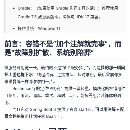
持
建
证
实
的
Gradle：（如果使用 Gradle 构建工具的话）：推荐使用
议
Gradle 7.5 或更高版本，确保与 JDK 17 兼容。
验
收
操作系统：Windows 11
藏
前言：容错不是“加个注解就完事”，而
是“故障别扩散、系统别陪葬”
微服务调用链一长，最怕的不是“某个服务挂了”，而是
挂的那一瞬间
把上游也拖下水
：线程占满、连接排队、超时堆积，最后雪崩像多
米诺骨牌一样哗啦啦倒一片。
Resilience4j 的定位很明确：提供一套轻量、模块化的容错组件
（熔断、限流、隔离、重试、超时……），能按需组合装饰你的调
用。
而且它对 Spring Boot 3 提供了官方 starter，
可以用注解 + 配
置文件
把策略挂到任意 Bean 上。