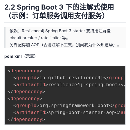
2.2 Spring Boot 3 下的注解式使用
（示例：订单服务调用支付服务）
依赖：Resilience4j Spring Boot 3 starter 支持用注解挂
circuit breaker / rate limiter 等。
另外记得加 AOP（否则注解不生效，别问我为什么知道😭）。
pom.xml（示意）
<
dependency
>
<
groupId
>
io.github.resilience4j
</
groupId
<
artifactId
>
resilience4j-spring-boot3
</
a
</
dependency
>
<
dependency
>
<
groupId
>
org.springframework.boot
</
group
<
artifactId
>
spring-boot-starter-aop
</
art
</
dependency
>