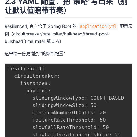
2.3 YAML 配置：把“策略”写出来（别
让默认值瞎带节奏）
Resilience4j 官方给了 Spring Boot 的
配置示
application.yml
例（circuitbreaker/ratelimiter/bulkhead/thread-pool-
bulkhead/timelimiter 都支持）。
这里给一份更“能打”的熔断配置：
resilience4j:

  circuitbreaker:

    instances:

      payment:

        slidingWindowType: COUNT_BASED

        slidingWindowSize: 50

        minimumNumberOfCalls: 20

        failureRateThreshold: 50

        slowCallRateThreshold: 50

        slowCallDurationThreshold: 2s
