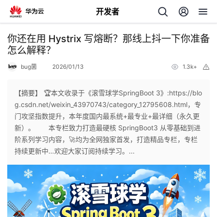
开发者
返
你还在用 Hystrix 写熔断？那线上抖一下你准备
回
怎么解释？
bug菌
2026/01/13
1.3k+
举
报
【摘要】 🏆本文收录于《滚雪球学SpringBoot 3》:https://blo
g.csdn.net/weixin_43970743/category_12795608.html，专
个
门攻坚指数提升，本年度国内最系统+最专业+最详细（永久更
新）。 本专栏致力打造最硬核 SpringBoot3 从零基础到进
我
人
阶系列学习内容，🚀均为全网独家首发，打造精品专栏，专栏
持续更新中…欢迎大家订阅持续学习。...
的
主
开
页
发