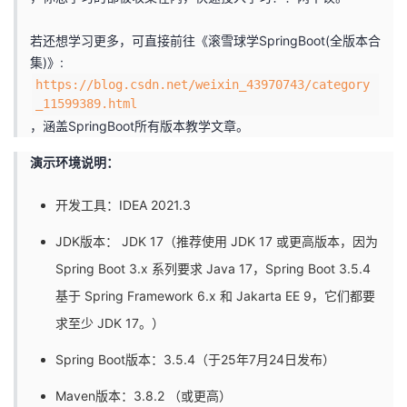
我
注
的
开
若还想学习更多，可直接前往《滚雪球学SpringBoot(全版本合
的
集)》:
Programs
发
https://blog.csdn.net/weixin_43970743/category
_11599389.html
支
者
，涵盖SpringBoot所有版本教学文章。
持
学
演示环境说明：
我
堂
开发工具：IDEA 2021.3
的
我
JDK版本： JDK 17（推荐使用 JDK 17 或更高版本，因为
我
Spring Boot 3.x 系列要求 Java 17，Spring Boot 3.5.4
技
的
的
我
基于 Spring Framework 6.x 和 Jakarta EE 9，它们都要
求至少 JDK 17。）
术
云
课
的
我
Spring Boot版本：3.5.4（于25年7月24日发布）
支
声
程
认
的
我
Maven版本：3.8.2 （或更高）