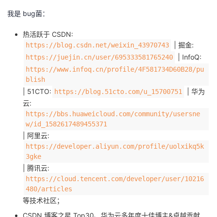
我是 bug菌：
热活跃于 CSDN:
| 掘金:
https://blog.csdn.net/weixin_43970743
| InfoQ:
https://juejin.cn/user/695333581765240
https://www.infoq.cn/profile/4F581734D60B28/pu
blish
| 51CTO:
| 华为
https://blog.51cto.com/u_15700751
云:
https://bbs.huaweicloud.com/community/usersne
w/id_1582617489455371
| 阿里云:
https://developer.aliyun.com/profile/uolxikq5k
3gke
| 腾讯云:
https://cloud.tencent.com/developer/user/10216
480/articles
等技术社区；
CSDN 博客之星 Top30、华为云多年度十佳博主&卓越贡献