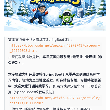
者
我
的
我
🏆本文收录于《滚雪球学SpringBoot 3》:
博
的
我
https://blog.csdn.net/weixin_43970743/category
_12795608.html
客
论
的
我
，专门攻坚指数提升，
本年度国内最系统+最专业+最详细（永
久更新）。
坛
圈
的
我
本专栏致力打造最硬核 SpringBoot3 从零基础到进阶系列学
子
直
的
我
习内容，🚀均为全网独家首发，打造精品专栏，专栏持续更新
中…欢迎大家订阅持续学习。
如果想快速定位学习，可以看这
我
播
活
的
篇【SpringBoot3教程导航帖】
https://blog.csdn.net/weixin_43970743/article/
我
动
关
的
details/151115907
，你想学习的都被收集在内，快速投入学习！！两不误。