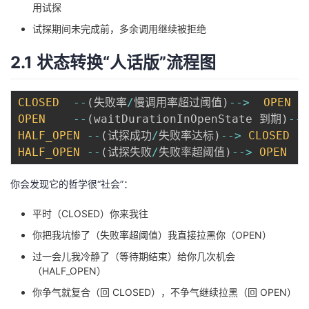
用试探
试探期间未完成前，多余调用继续被拒绝
2.1 状态转换“人话版”流程图
CLOSED
--
(
失败率
/
慢调用率超过阈值
)
--
>
OPEN
OPEN
--
(
waitDurationInOpenState 到期
)
--
>
HALF_OPEN
--
(
试探成功
/
失败率达标
)
--
>
CLOSED
HALF_OPEN
--
(
试探失败
/
失败率超阈值
)
--
>
OPEN
你会发现它的哲学很“社会”：
平时（CLOSED）你来我往
你把我坑惨了（失败率超阈值）我直接拉黑你（OPEN）
过一会儿我冷静了（等待期结束）给你几次机会
（HALF_OPEN）
你争气就复合（回 CLOSED），不争气继续拉黑（回 OPEN）