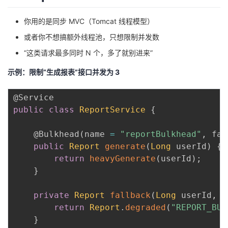
你用的是同步 MVC（Tomcat 线程模型）
或者你不想搞额外线程池，只想限制并发数
“这类请求最多同时 N 个，多了就别进来”
示例：限制“生成报表”接口并发为 3
@Service
public
class
ReportService
{
@Bulkhead
(
name 
=
"reportBulkhead"
,
 fal
public
Report
generate
(
Long
 userId
)
{
return
heavyGenerate
(
userId
)
;
}
private
Report
fallback
(
Long
 userId
,
T
return
Report
.
degraded
(
"REPORT_BUS
}