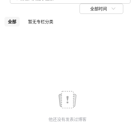
我
注
的
开
全部时间
的
Programs
发
全部
暂无专栏分类
支
者
持
学
我
堂
的
我
我
技
的
的
我
术
云
课
的
我
他还没有发表过博客
支
声
程
认
的
我