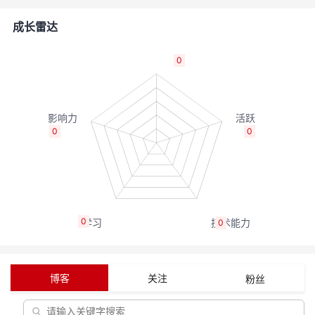
者
成长雷达
我
0
的
我
博
的
我
0
0
客
论
的
我
坛
圈
的
我
0
0
子
直
的
我
我
播
活
的
博客
关注
粉丝
我
动
关
的