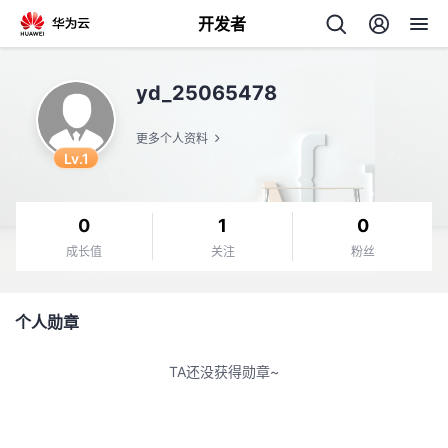
开发者
返
yd_25065478
回
更多个人资料
Lv.1
0
1
0
个
成长值
关注
粉丝
我
人
个人勋章
的
主
TA还没获得勋章~
开
页
发