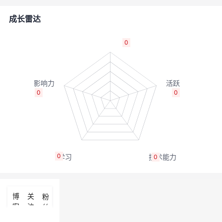
者
成长雷达
我
0
的
我
博
的
我
0
0
客
论
的
我
坛
圈
的
我
0
0
子
直
的
我
我
播
活
的
博
关
粉
客
注
丝
我
动
关
的