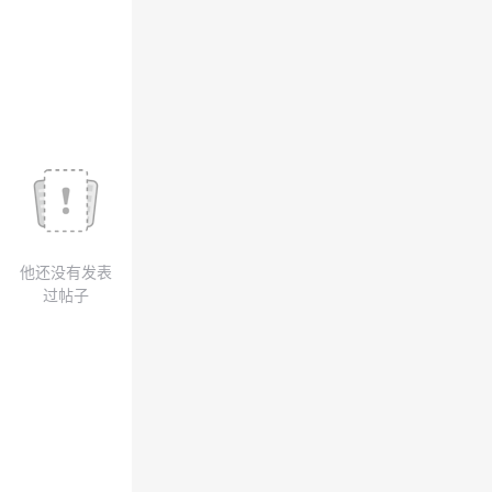
我
注
的
开
的
Programs
发
支
者
持
学
我
堂
他还没有发表
的
我
我
过帖子
技
的
的
我
术
云
课
的
我
支
声
程
认
的
我