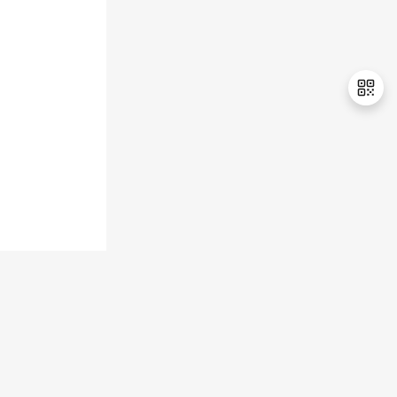
持
建
证
实
的
议
验
收
藏
退
出
登
录