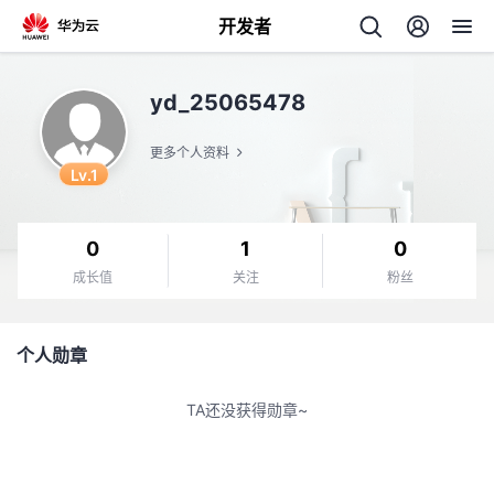
开发者
返
yd_25065478
回
更多个人资料
Lv.1
0
1
0
个
成长值
关注
粉丝
我
人
个人勋章
的
主
TA还没获得勋章~
开
页
发