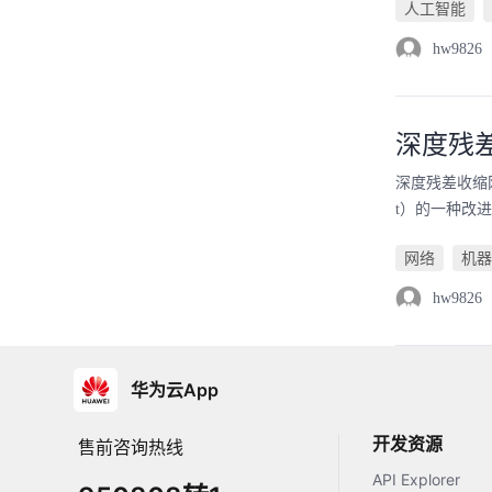
人工智能
hw9826
深度残
深度残差收缩网络（D
t）的一种改进，发表
网络
机器
hw9826
华为云App
开发资源
售前咨询热线
API Explorer