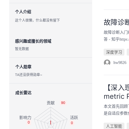
个人介绍
这个人很懒，什么都没有留下
故障诊
故障诊断入门级
答 - 知乎https
感兴趣或擅长的领域
暂无数据
深度学习
hw9826
个人勋章
TA还没获得勋章~
【深入理
成长雷达
metric
90
本文首先回顾
是自适应参数化修正线
0
0
人工智能