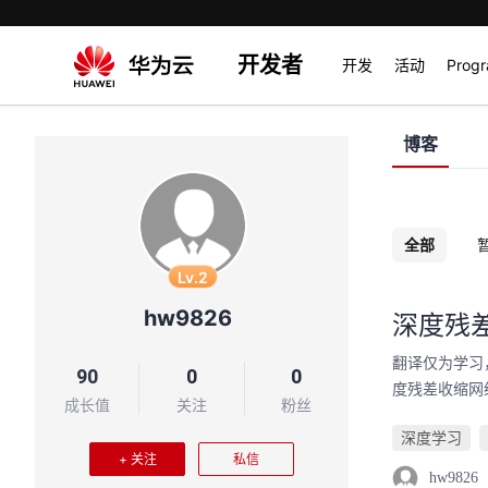
开发者
开发
活动
Prog
博客
全部
Lv.2
hw9826
深度残
翻译仅为学习，欢迎转
90
0
0
度残差收缩网络
成长值
关注
粉丝
深度学习
+ 关注
私信
hw9826