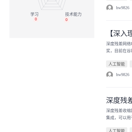
hw9826
0
0
【深入理解
深度残差网络ResNe
奖，目前在谷
人工智能
hw9826
深度残
深度残差收缩
集成，可以用于图
人工智能