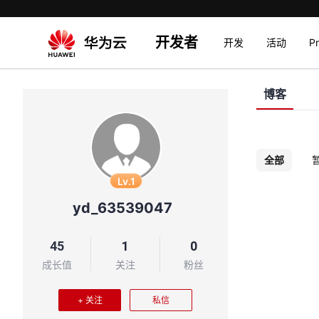
开发者
开发
活动
P
博客
全部
Lv.1
yd_63539047
45
1
0
成长值
关注
粉丝
+ 关注
私信