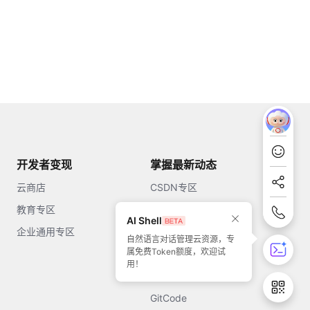
开发者变现
掌握最新动态
云商店
CSDN专区
教育专区
知乎
AI Shell
企业通用专区
开源中国
自然语言对话管理云资源，专
属免费Token额度，欢迎试
51CTO
用！
今日头条
GitCode