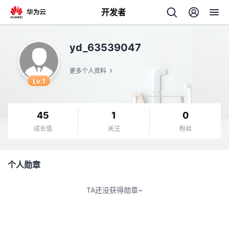
开发者
返
yd_63539047
回
更多个人资料
Lv.1
45
1
0
个
成长值
关注
粉丝
我
人
个人勋章
的
主
TA还没获得勋章~
开
页
发