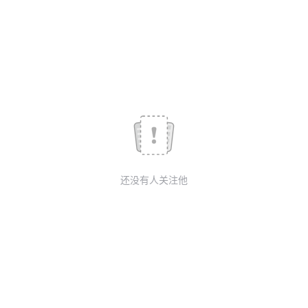
我
注
的
开
的
Programs
发
支
者
持
学
我
堂
还没有人关注他
的
我
我
技
的
的
我
术
云
课
的
我
支
声
程
认
的
我