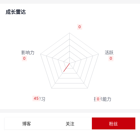
者
成长雷达
我
0
的
我
博
的
我
0
0
客
论
的
我
坛
圈
的
我
45
0
子
直
的
我
我
播
活
的
博客
关注
粉丝
我
动
关
的