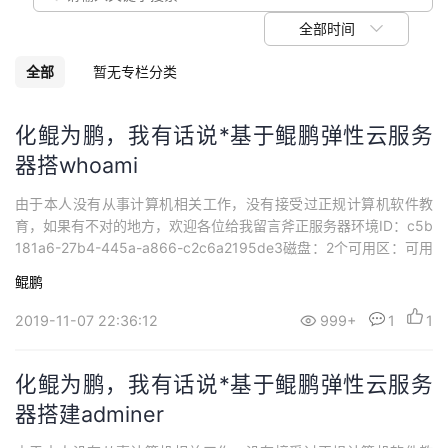
议
注
验
收
全部时间
藏
全部
暂无专栏分类
化鲲为鹏，我有话说*基于鲲鹏弹性云服务
器搭whoami
由于本人没有从事计算机相关工作，没有接受过正规计算机软件教
育，如果有不对的地方，欢迎各位给我留言斧正服务器环境ID：c5b
181a6-27b4-445a-a866-c2c6a2195de3磁盘：2个可用区：可用
区1规格：鲲鹏通用计算增强型 | kc1.large.2 | 2vCPUs | 4GB镜
鲲鹏
像：CentOS 7.6 64bit with ARM网卡：1个弹性公网IP：114.116.
2...
2019-11-07 22:36:12
999+
1
1
化鲲为鹏，我有话说*基于鲲鹏弹性云服务
器搭建adminer