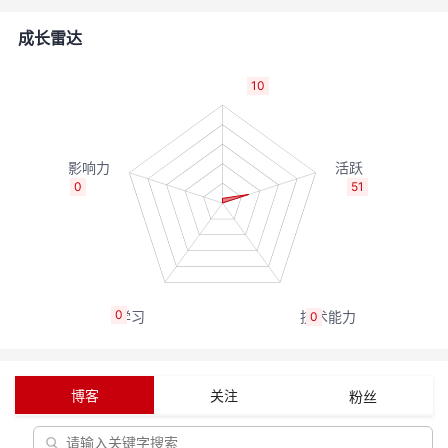
的
Programs
发
者
成长雷达
支
者
我
10
持
学
的
我
我
堂
博
的
我
0
51
的
我
客
论
的
我
我
技
的
坛
圈
的
我
的
我
0
0
术
云
子
直
的
我
课
的
我
支
声
播
活
的
程
认
的
我
博客
关注
粉丝
持
建
动
关
证
实
的