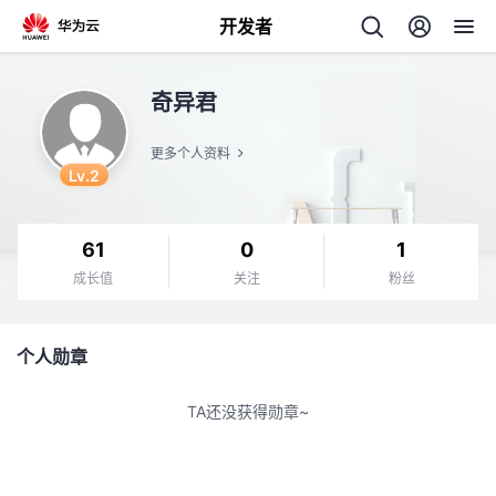
开发者
返
奇异君
回
更多个人资料
Lv.2
61
0
1
个
成长值
关注
粉丝
我
人
个人勋章
我
的
主
TA还没获得勋章~
我
的
开
页
我
的
开
发